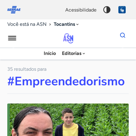
Fale
Acessibilidade
conosco
0
acessibilidade
9
Tocantins
Você está na ASN
Dados
para
busca
Agência
Início
Editorias
Palavra
Sebrae
chave
de
35 resultados para
#Empreendedorismo
Notícias