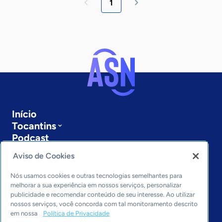
1
Início
Tocantins
Podcast
Sobre a ASN
Aviso de Cookies
Últimas notícias
Entre em contato
Nós usamos cookies e outras tecnologias semelhantes para
Editorias
melhorar a sua experiência em nossos serviços, personalizar
publicidade e recomendar conteúdo de seu interesse. Ao utilizar
Economia & Política
nossos serviços, você concorda com tal monitoramento descrito
em nossa
Política de Privacidade
Inovação & Tecnologia