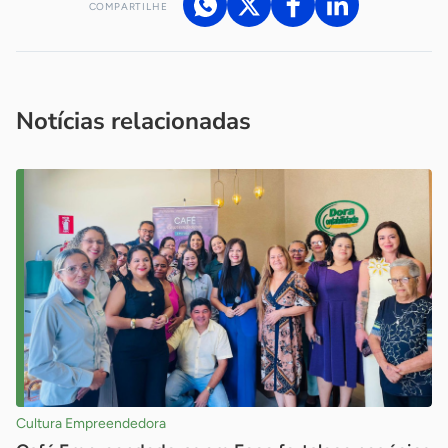
COMPARTILHE
Acesse nossos canais de atendimento
Ficou com alguma dúvida?
.
Se
você é um profissional da imprensa, entre em contato pelo
imprensa@sebrae.com.br
fale com a ASN em cada UF
ou
Notícias relacionadas
Cultura Empreendedora