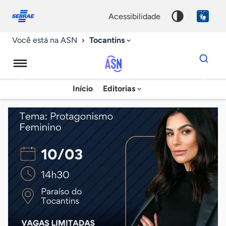
Fale
Acessibilidade
conosco
0
acessibilidade
9
Tocantins
Você está na ASN
Dados
para
busca
Agência
Início
Editorias
Palavra
Sebrae
chave
de
Notícias