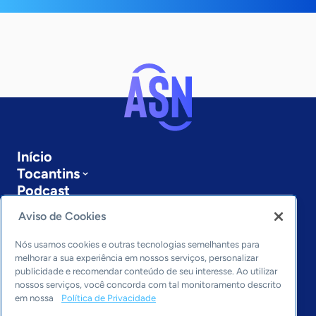
Início
Tocantins
Podcast
Sobre a ASN
Aviso de Cookies
Últimas notícias
Entre em contato
Nós usamos cookies e outras tecnologias semelhantes para
Editorias
melhorar a sua experiência em nossos serviços, personalizar
publicidade e recomendar conteúdo de seu interesse. Ao utilizar
Economia & Política
nossos serviços, você concorda com tal monitoramento descrito
em nossa
Política de Privacidade
Inovação & Tecnologia