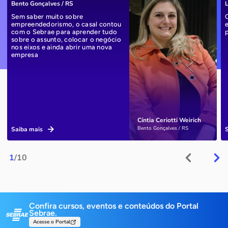
Bento Gonçalves / RS
L
Sem saber muito sobre
empreendedorismo, o casal contou
com o Sebrae para aprender tudo
sobre o assunto, colocar o negócio
nos eixos e ainda abrir uma nova
empresa
Cíntia Ceriotti Weirich
Bento Gonçalves / RS
Saiba mais
1
/10
Confira cursos, eventos e conteúdos do Portal
Sebrae.
Acesse o Portal