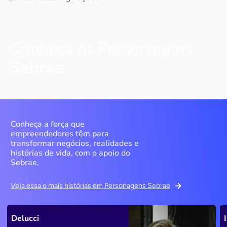
Conheça os Personagens
Sebrae
Conheça a força que
empreendedores têm para
transformar negócios, realidades e
histórias de vida, com o apoio do
Sebrae.
Veja essa e mais histórias em Personagens Sebrae
Delucci