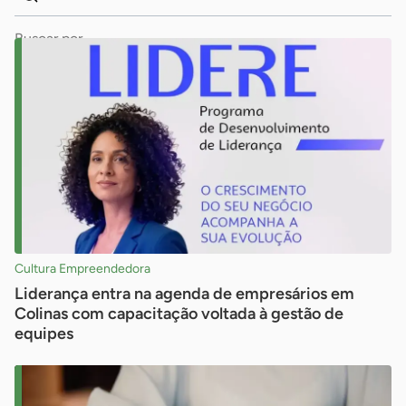
Dados
Palavra
para
chave
busca
Pesquisar
Cultura Empreendedora
Liderança entra na agenda de empresários em
Colinas com capacitação voltada à gestão de
equipes