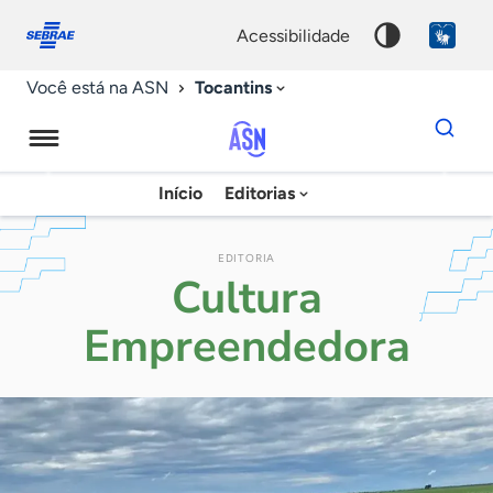
Fale
Acessibilidade
conosco
0
acessibilidade
9
Tocantins
Você está na ASN
Dados
para
busca
Agência
Início
Editorias
Palavra
Sebrae
chave
de
EDITORIA
Cultura
Notícias
Empreendedora