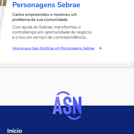
Personagens Sebrae
Carlos empreendeu e resolveu um
problema de sua comunidade
Com ajuda do Sebrae, transformou o
contratempo em oportunidade de negócio
e criou um serviço de correspondência
que foi expandido para outras
comunidades do Rio de Janeiro.
Veja essa e mais histórias em Personagens Sebrae
Início