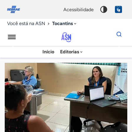
Fale
Acessibilidade
conosco
0
acessibilidade
9
Tocantins
Você está na ASN
Dados
para
busca
Agência
Início
Editorias
Palavra
Sebrae
chave
de
Notícias