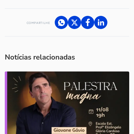
COMPARTILHE
Acesse nossos canais de atendimento
Ficou com alguma dúvida?
.
Se
você é um profissional da imprensa, entre em contato pelo
imprensa@sebrae.com.br
fale com a ASN em cada UF
ou
Notícias relacionadas