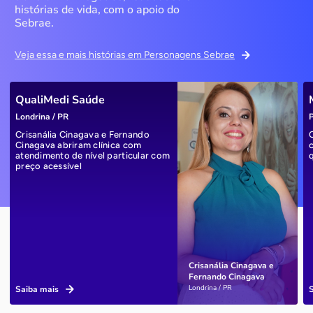
histórias de vida, com o apoio do
Sebrae.
Veja essa e mais histórias em Personagens Sebrae
QualiMedi Saúde
Londrina / PR
P
Crisanália Cinagava e Fernando
Cinagava abriram clínica com
atendimento de nível particular com
preço acessível
Crisanália Cinagava e
Fernando Cinagava
Londrina / PR
Saiba mais