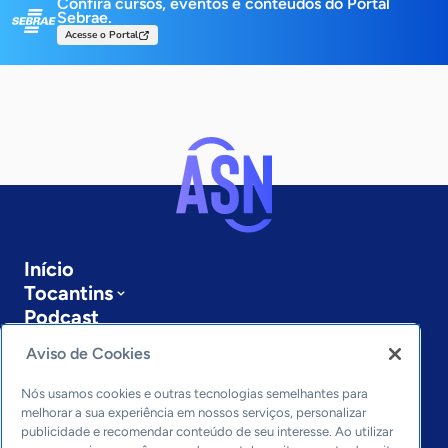
Confira cursos, eventos e conteúdos do Portal
Sebrae.
Acesse o Portal
Início
Tocantins
Podcast
Sobre a ASN
Aviso de Cookies
Últimas notícias
Entre em contato
Nós usamos cookies e outras tecnologias semelhantes para
Editorias
melhorar a sua experiência em nossos serviços, personalizar
publicidade e recomendar conteúdo de seu interesse. Ao utilizar