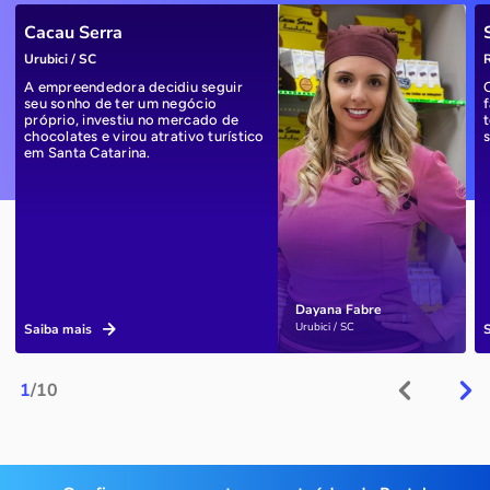
Cacau Serra
Urubici / SC
R
A empreendedora decidiu seguir
seu sonho de ter um negócio
próprio, investiu no mercado de
chocolates e virou atrativo turístico
em Santa Catarina.
Dayana Fabre
Urubici / SC
Saiba mais
1
/10