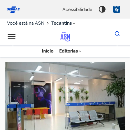
Fale
Acessibilidade
conosco
0
acessibilidade
9
Tocantins
Você está na ASN
Dados
para
busca
Agência
Início
Editorias
Palavra
Sebrae
chave
de
Notícias