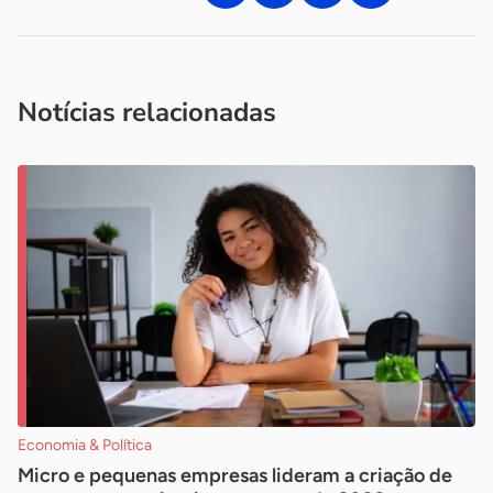
Acesse nossos canais de atendimento
Ficou com alguma dúvida?
.
Se
você é um profissional da imprensa, entre em contato pelo
imprensa@sebrae.com.br
fale com a ASN em cada UF
ou
Notícias relacionadas
Economia & Política
Micro e pequenas empresas lideram a criação de