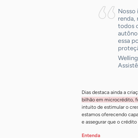
Nosso i
renda,
todos o
autôno
essa po
proteç
Wellin
Assist
Dias destaca ainda a cri
bilhão em microcrédito, f
intuito de estimular o cr
estamos oferecendo capac
e assegurar que o crédito
Entenda