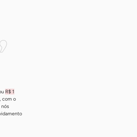
iou
R$ 1
o, com o
e nós
ividamento