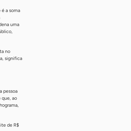
e é a soma
a
ndena uma
blico,
ita no
, significa
a pessoa
 que, ao
Programa,
mite de R$