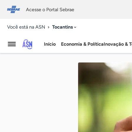
Fale
Acessibilidade
conosco
0
Acesse o Portal Sebrae
9
Tocantins
Você está na ASN
Início
Economia & Política
Inovação & T
Agência
Sebrae
de
Notícias