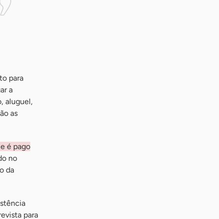
to para
ar a
, aluguel,
são as
ue é pago
do no
o da
istência
evista para