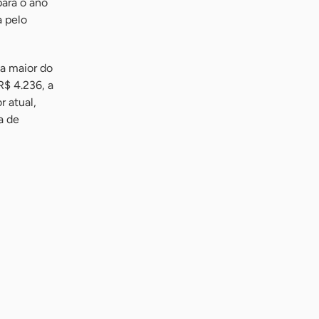
para o ano
a pelo
da maior do
R$ 4.236, a
r atual,
a de