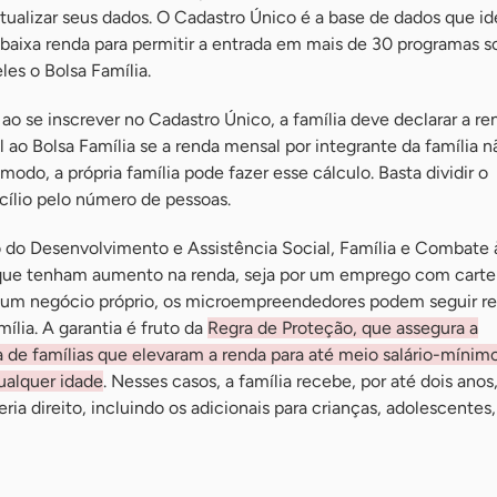
atualizar seus dados. O Cadastro Único é a base de dados que id
e baixa renda para permitir a entrada em mais de 30 programas s
les o Bolsa Família.
 ao se inscrever no Cadastro Único, a família deve declarar a re
el ao Bolsa Família se a renda mensal por integrante da família n
modo, a própria família pode fazer esse cálculo. Basta dividir o
cílio pelo número de pessoas.
 do Desenvolvimento e Assistência Social, Família e Combate
que tenham aumento na renda, seja por um emprego com carte
de um negócio próprio, os microempreendedores podem seguir 
ília. A garantia é fruto da
Regra de Proteção, que assegura a
de famílias que elevaram a renda para até meio salário-mínim
ualquer idade
. Nesses casos, a família recebe, por até dois ano
eria direito, incluindo os adicionais para crianças, adolescentes