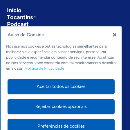
Início
Tocantins
Podcast
Sobre a ASN
Aviso de Cookies
Últimas notícias
Entre em contato
Nós usamos cookies e outras tecnologias semelhantes para
Editorias
melhorar a sua experiência em nossos serviços, personalizar
publicidade e recomendar conteúdo de seu interesse. Ao utilizar
Economia & Política
nossos serviços, você concorda com tal monitoramento descrito
em nossa
Política de Privacidade
Inovação & Tecnologia
Cultura empreendedora
Dados
Aceitar todos os cookies
Arquivo
Rejeitar cookies opcionais
Preferências de cookies