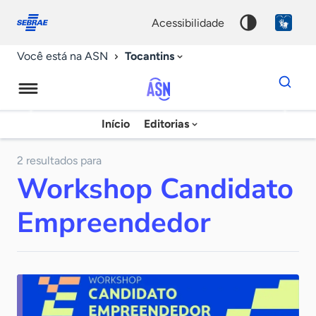
Fale
Acessibilidade
conosco
0
acessibilidade
9
Tocantins
Você está na ASN
Dados
para
busca
Agência
Início
Editorias
Palavra
Sebrae
chave
de
2 resultados para
Workshop Candidato
Notícias
Empreendedor