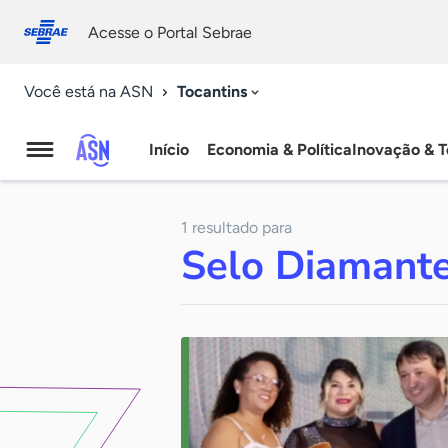
Fale
Acessibilidade
conosco
0
Acesse o Portal Sebrae
9
Tocantins
Você está na ASN
Início
Economia & Política
Inovação & T
Agência
Sebrae
1 resultado para
de
Selo Diamant
Notícias