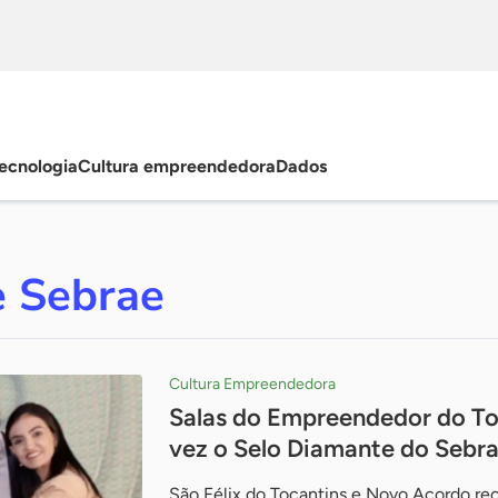
ecnologia
Cultura empreendedora
Dados
e Sebrae
Cultura Empreendedora
Salas do Empreendedor do To
vez o Selo Diamante do Sebr
São Félix do Tocantins e Novo Acordo 