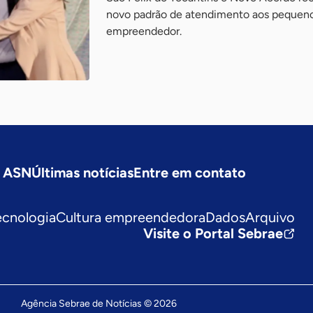
novo padrão de atendimento aos pequeno
empreendedor.
a ASN
Últimas notícias
Entre em contato
ecnologia
Cultura empreendedora
Dados
Arquivo
Visite o Portal Sebrae
Agência Sebrae de Notícias © 2026