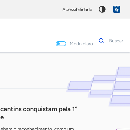
acessibilidade
Dados
Buscar
para
Modo claro
busca
Palavra
chave
cantins conquistam pela 1°
ae
recebem o reconhecimento, como um