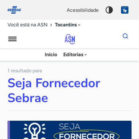
Fale
Acessibilidade
conosco
0
acessibilidade
9
Tocantins
Você está na ASN
Dados
para
busca
Agência
Início
Editorias
Palavra
Sebrae
chave
de
1 resultado para
Seja Fornecedor
Notícias
Sebrae