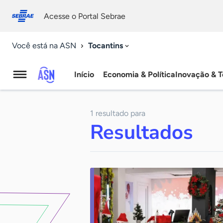
Fale
Acessibilidade
conosco
0
Acesse o Portal Sebrae
9
Tocantins
Você está na ASN
Início
Economia & Política
Inovação & T
Agência
Sebrae
1 resultado para
de
Resultados
Notícias