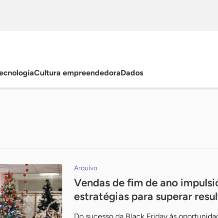
ecnologia
Cultura empreendedora
Dados
Arquivo
Vendas de fim de ano impuls
estratégias para superar resu
Do sucesso da Black Friday às oportunidad