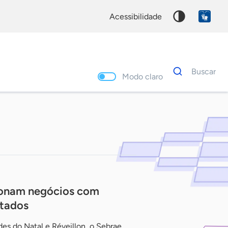
acessibilidade
Dados
Buscar
para
Modo claro
busca
Palavra
chave
ionam negócios com
ltados
es do Natal e Réveillon, o Sebrae