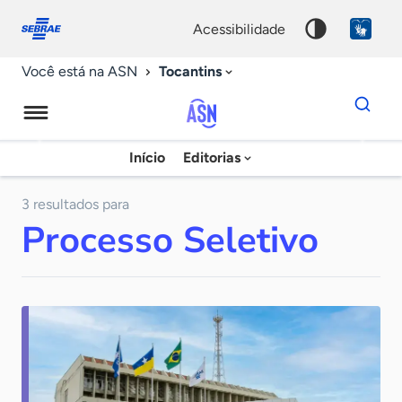
Fale
Acessibilidade
conosco
0
acessibilidade
9
Tocantins
Você está na ASN
Dados
para
busca
Agência
Início
Editorias
Palavra
Sebrae
chave
de
3 resultados para
Processo Seletivo
Notícias