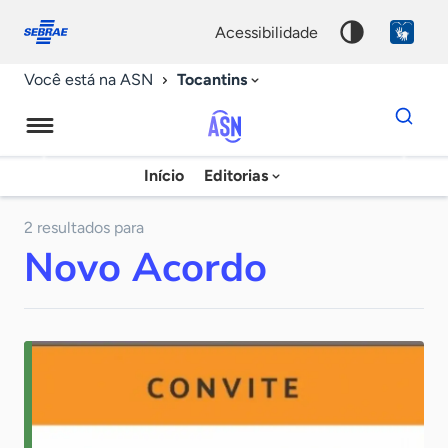
Fale
Acessibilidade
conosco
0
acessibilidade
9
Tocantins
Você está na ASN
Dados
para
busca
Agência
Início
Editorias
Palavra
Sebrae
chave
de
2 resultados para
Novo Acordo
Notícias