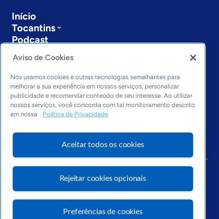
Início
Tocantins
Podcast
Sobre a ASN
Aviso de Cookies
Últimas notícias
Entre em contato
Nós usamos cookies e outras tecnologias semelhantes para
Editorias
melhorar a sua experiência em nossos serviços, personalizar
publicidade e recomendar conteúdo de seu interesse. Ao utilizar
Economia & Política
nossos serviços, você concorda com tal monitoramento descrito
em nossa
Política de Privacidade
Inovação & Tecnologia
Cultura empreendedora
Dados
Aceitar todos os cookies
Arquivo
Rejeitar cookies opcionais
Preferências de cookies
Visite o Portal Sebrae