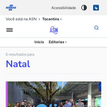
Fale
Acessibilidade
conosco
0
acessibilidade
9
Tocantins
Você está na ASN
Dados
para
busca
Agência
Início
Editorias
Palavra
Sebrae
chave
de
6 resultados para
Natal
Notícias