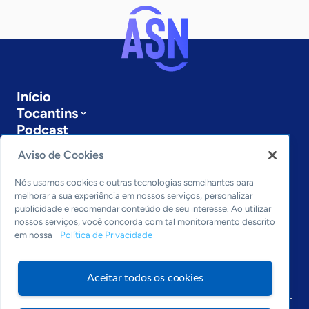
Início
Tocantins
Podcast
Sobre a ASN
Aviso de Cookies
Últimas notícias
Entre em contato
Nós usamos cookies e outras tecnologias semelhantes para
Editorias
melhorar a sua experiência em nossos serviços, personalizar
publicidade e recomendar conteúdo de seu interesse. Ao utilizar
Economia & Política
nossos serviços, você concorda com tal monitoramento descrito
em nossa
Política de Privacidade
Inovação & Tecnologia
Cultura empreendedora
Dados
Aceitar todos os cookies
Arquivo