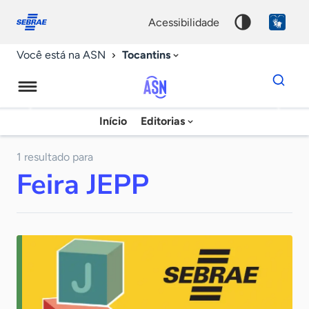
Fale
Acessibilidade
conosco
0
acessibilidade
9
Tocantins
Você está na ASN
Dados
para
busca
Agência
Início
Editorias
Palavra
Sebrae
chave
de
1 resultado para
Feira JEPP
Notícias