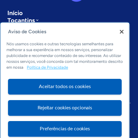
Início
Tocantins
Podcast
Aviso de Cookies
Sobre a ASN
Últimas notícias
Nós usamos cookies e outras tecnologias semelhantes para
Entre em contato
melhorar a sua experiência em nossos serviços, personalizar
publicidade e recomendar conteúdo de seu interesse. Ao utilizar
Editorias
nossos serviços, você concorda com tal monitoramento descrito
em nossa
Política de Privacidade
Economia & Política
Inovação & Tecnologia
Cultura empreendedora
Aceitar todos os cookies
Dados
Arquivo
Rejeitar cookies opcionais
Preferências de cookies