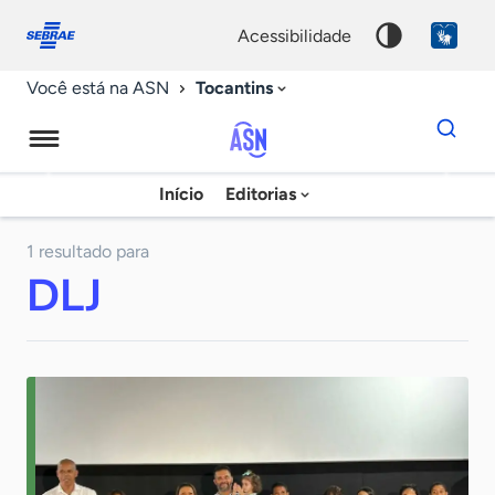
Fale
Acessibilidade
conosco
0
acessibilidade
9
Tocantins
Você está na ASN
Dados
para
busca
Agência
Início
Editorias
Palavra
Sebrae
chave
de
1 resultado para
DLJ
Notícias