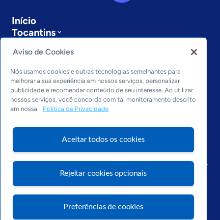
Início
Tocantins
Podcast
Aviso de Cookies
Sobre a ASN
Últimas notícias
Nós usamos cookies e outras tecnologias semelhantes para
Entre em contato
melhorar a sua experiência em nossos serviços, personalizar
Editorias
publicidade e recomendar conteúdo de seu interesse. Ao utilizar
nossos serviços, você concorda com tal monitoramento descrito
Economia & Política
em nossa
Política de Privacidade
Inovação & Tecnologia
Cultura empreendedora
Aceitar todos os cookies
Dados
Arquivo
Rejeitar cookies opcionais
Preferências de cookies