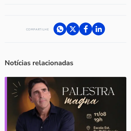
COMPARTILHE
Acesse nossos canais de atendimento
Ficou com alguma dúvida?
.
Se
você é um profissional da imprensa, entre em contato pelo
imprensa@sebrae.com.br
fale com a ASN em cada UF
ou
Notícias relacionadas