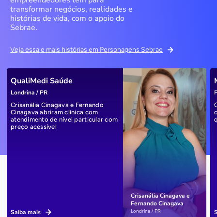
empreendedores têm para
transformar negócios, realidades e
histórias de vida, com o apoio do
Sebrae.
Veja essa e mais histórias em Personagens Sebrae
QualiMedi Saúde
Londrina / PR
P
Crisanália Cinagava e Fernando
Cinagava abriram clínica com
atendimento de nível particular com
preço acessível
Crisanália Cinagava e
Fernando Cinagava
Londrina / PR
Saiba mais