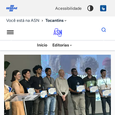
Fale
Acessibilidade
conosco
0
acessibilidade
9
Tocantins
Você está na ASN
Dados
para
busca
Agência
Início
Editorias
Palavra
Sebrae
chave
de
Notícias