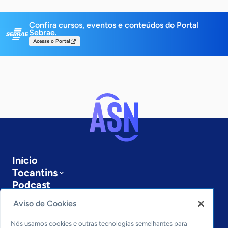
Confira cursos, eventos e conteúdos do Portal
Sebrae.
Acesse o Portal
Início
Tocantins
Podcast
Sobre a ASN
Aviso de Cookies
Últimas notícias
Entre em contato
Nós usamos cookies e outras tecnologias semelhantes para