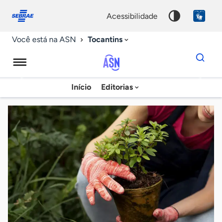
Fale
Acessibilidade
conosco
0
acessibilidade
9
Tocantins
Você está na ASN
Dados
para
busca
Agência
Início
Editorias
Palavra
Sebrae
chave
de
Notícias