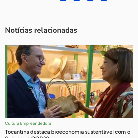
Acesse nossos canais de atendimento
Ficou com alguma dúvida?
.
Se
você é um profissional da imprensa, entre em contato pelo
imprensa@sebrae.com.br
fale com a ASN em cada UF
ou
Notícias relacionadas
Cultura Empreendedora
Tocantins destaca bioeconomia sustentável com o