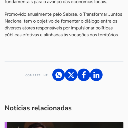
fundamentais para o avanço das economias locais.
Promovido anualmente pelo Sebrae, o Transformar Juntos
Nacional tem o objetivo de fomentar o diálogo entre os
diversos atores responsáveis por impulsionar políticas
públicas efetivas e alinhadas às vocações dos territórios.
-
COMPARTILHE
Acesse nossos canais de atendimento
Ficou com alguma dúvida?
.
Se
você é um profissional da imprensa, entre em contato pelo
imprensa@sebrae.com.br
fale com a ASN em cada UF
ou
Notícias relacionadas