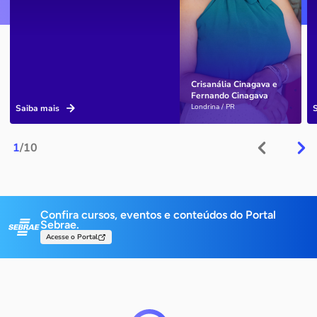
Crisanália Cinagava e
Fernando Cinagava
Londrina / PR
Saiba mais
1
/10
Confira cursos, eventos e conteúdos do Portal
Sebrae.
Acesse o Portal