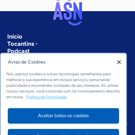
Início
Tocantins
Podcast
Sobre a ASN
Aviso de Cookies
Últimas notícias
Entre em contato
Nós usamos cookies e outras tecnologias semelhantes para
Editorias
melhorar a sua experiência em nossos serviços, personalizar
publicidade e recomendar conteúdo de seu interesse. Ao utilizar
Economia & Política
nossos serviços, você concorda com tal monitoramento descrito
em nossa
Política de Privacidade
Inovação & Tecnologia
Cultura empreendedora
Dados
Aceitar todos os cookies
Arquivo