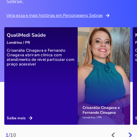
Sebrae.
Veja essa e mais histórias em Personagens Sebrae
QualiMedi Saúde
Londrina / PR
P
Crisanália Cinagava e Fernando
Cinagava abriram clínica com
atendimento de nível particular com
preço acessível
Crisanália Cinagava e
Fernando Cinagava
Londrina / PR
Saiba mais
1
/10