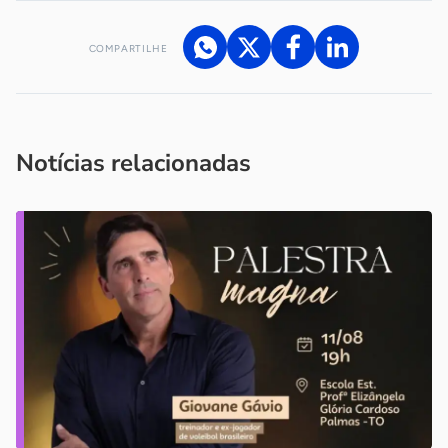
COMPARTILHE
Acesse nossos canais de atendimento
Ficou com alguma dúvida?
.
Se
você é um profissional da imprensa, entre em contato pelo
imprensa@sebrae.com.br
fale com a ASN em cada UF
ou
Notícias relacionadas