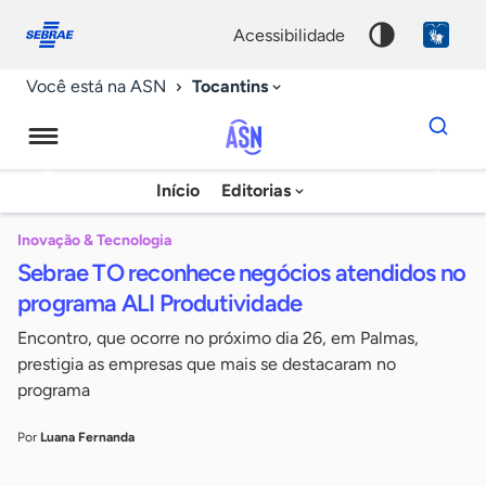
Fale
Acessibilidade
conosco
0
acessibilidade
9
Tocantins
Você está na ASN
Dados
para
busca
Agência
Início
Editorias
Palavra
Sebrae
chave
de
Inovação & Tecnologia
Sebrae TO reconhece negócios atendidos no
Notícias
programa ALI Produtividade
Encontro, que ocorre no próximo dia 26, em Palmas,
prestigia as empresas que mais se destacaram no
programa
Por
Luana Fernanda