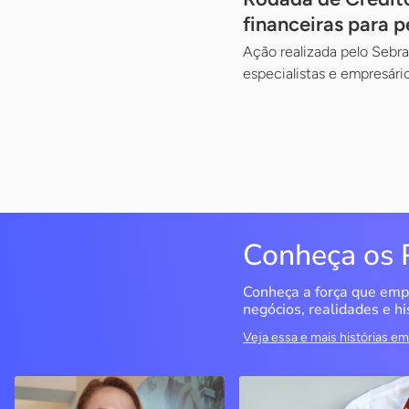
financeiras para 
Ação realizada pelo Sebra
especialistas e empresár
Conheça os 
Conheça a força que emp
negócios, realidades e hi
Veja essa e mais histórias 
QualiMedi Saúde
Miragem Moda Ínti