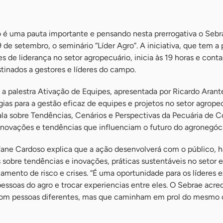
 é uma pauta importante e pensando nesta prerrogativa o Sebr
9 de setembro, o seminário “Líder Agro”. A iniciativa, que tem a
es de liderança no setor agropecuário, inicia às 19 horas e cont
tinados a gestores e líderes do campo.
 palestra Ativação de Equipes, apresentada por Ricardo Arante
gias para a gestão eficaz de equipes e projetos no setor agrope
ala sobre Tendências, Cenários e Perspectivas da Pecuária de 
 inovações e tendências que influenciam o futuro do agronegóc
fane Cardoso explica que a ação desenvolverá com o público, h
s sobre tendências e inovações, práticas sustentáveis no setor e
amento de risco e crises. “É uma oportunidade para os líderes
ssoas do agro e trocar experiencias entre eles. O Sebrae acre
om pessoas diferentes, mas que caminham em prol do mesmo o