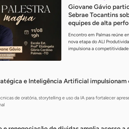
Giovane Gávio partic
Sebrae Tocantins sob
equipes de alta perf
Encontro em Palmas reúne em
nova etapa do ALI Produtivid
impulsiona a competitividad
tégica e Inteligência Artificial impulsionam
nicas de oratória, storytelling e uso da IA para fortalecer apr
nal
 e renegociação de dívidas amplia acesso a 