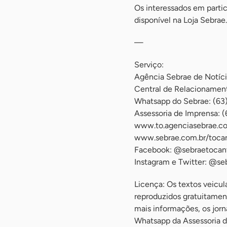
Os interessados em partic
disponível na Loja Sebrae.
—
Serviço:
Agência Sebrae de Notíc
Central de Relacioname
Whatsapp do Sebrae: (63
Assessoria de Imprensa: 
www.to.agenciasebrae.c
www.sebrae.com.br/tocan
Facebook: @sebraetocan
Instagram e Twitter: @se
Licença: Os textos veicu
reproduzidos gratuitament
mais informações, os jor
Whatsapp da Assessoria d