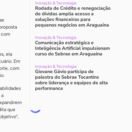
Inovação & Tecnologia
Rodada de Crédito e renegociação
de dívidas amplia acesso a
soluções financeiras para
ae
pequenos negócios em Araguaína
 proposta
a com
Inovação & Tecnologia
Comunicação estratégica e
Inteligência Artificial impulsionam
curso do Sebrae em Araguaína
s, ela
cuário. Em
Inovação & Tecnologia
Corte, com
Giovane Gávio participa de
io.
palestra do Sebrae Tocantins
sobre liderança e equipes de alta
performance
abilidades
 a
 expandirem
dita que
bjetivo”,