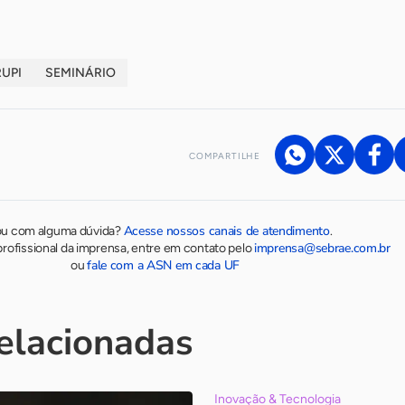
UPI
SEMINÁRIO
COMPARTILHE
Acesse nossos canais de atendimento
ou com alguma dúvida?
.
imprensa@sebrae.com.br
rofissional da imprensa, entre em contato pelo
fale com a ASN em cada UF
ou
relacionadas
Inovação & Tecnologia