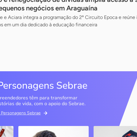
pequenos negócios em Araguaína
e e Aciara integra a programação do 2º Circuito Epoca e reúne i
ios em um dia dedicado à educação financeira
Personagens Sebrae
reendedores têm para transformar
stórias de vida, com o apoio do Sebrae.
em Personagens Sebrae
ma
Bipp Tecnologia
Criatório Neve