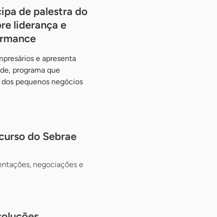
ipa de palestra do
re liderança e
ormance
presários e apresenta
ade, programa que
e dos pequenos negócios
 curso do Sebrae
esentações, negociações e
soluções