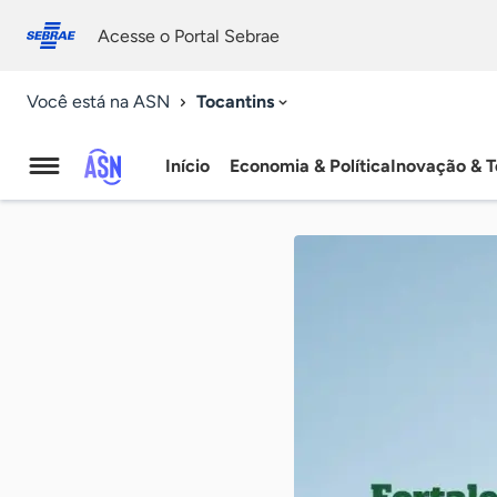
Fale
Acessibilidade
conosco
0
Acesse o Portal Sebrae
9
Tocantins
Você está na ASN
Início
Economia & Política
Inovação & T
Agência
Sebrae
de
Notícias