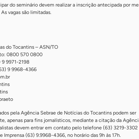
ipar do seminário devem realizar a inscrição antecipada por mei
 As vagas são limitadas.
ias do Tocantins – ASN/TO
nto: 0800 570 0800
) 9 9971-2198
(63) 9 9968-4366
om.br
tins
tins
braeto
lados pela Agência Sebrae de Notícias do Tocantins podem ser
e, apenas para fins jornalísticos, mediante a citação da Agênci
nalistas devem entrar em contato pelo telefone (63) 3219-3302
e Imprensa (63) 9.9968-4366, no horário das 9h às 17h.