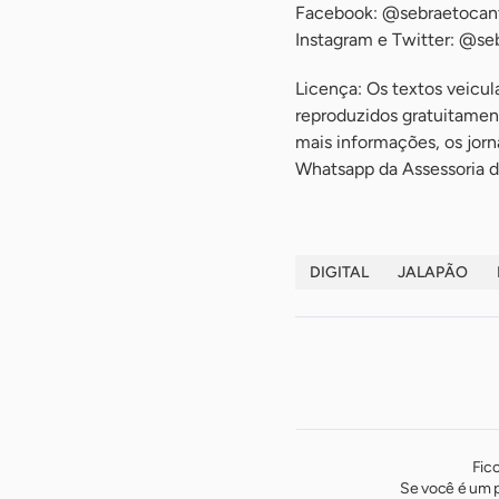
Facebook: @sebraetocan
Instagram e Twitter: @se
Licença: Os textos veicu
reproduzidos gratuitament
mais informações, os jor
Whatsapp da Assessoria d
DIGITAL
JALAPÃO
Fic
Se você é um p