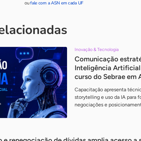
fale com a ASN em cada UF
ou
relacionadas
Inovação & Tecnologia
Comunicação estraté
Inteligência Artifici
curso do Sebrae em 
Capacitação apresenta técnica
storytelling e uso da IA para 
negociações e posicionamento
 e renegociação de dívidas amplia acesso a 