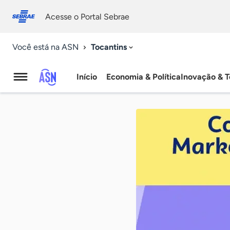
Fale
Acessibilidade
conosco
0
Acesse o Portal Sebrae
9
Tocantins
Você está na ASN
Início
Economia & Política
Inovação & T
Agência
Sebrae
de
Notícias