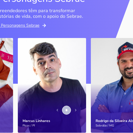
reendedores têm para transformar
stórias de vida, com o apoio do Sebrae.
em Personagens Sebrae
ma
Bipp Tecnologia
Criatório Neve
Picos / PI
Sobrália / MG
Marcus Linhares
História
transformou a tese do
doutorado em negócio
Marcus Linhares
Rodrigo da Silveira A
Saiba mais
Saiba mais
Picos / PI
Sobrália / MG