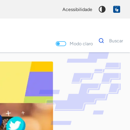
acessibilidade
Dados
Buscar
para
Modo claro
busca
Palavra
chave