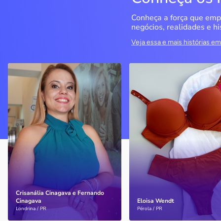
Conheça a força que emp
negócios, realidades e hi
Veja essa e mais histórias 
QualiMedi Saúde
Miragem Moda Ínti
Londrina / PR
Pérola / PR
Crisanália Cinagava e
Com o apoio do Sebrae, a
Fernando Cinagava abriram
empresa cresceu e
clínica com atendimento de
atualmente conta com
nível particular com preço
quatro lojas
acessível
Crisanália Cinagava e Fernando
Cinagava
Eloisa Wendt
Saiba mais
Saiba mais
Londrina / PR
Pérola / PR