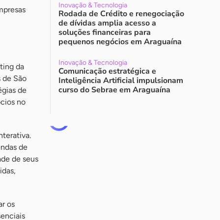
Inovação & Tecnologia
empresas
Rodada de Crédito e renegociação
de dívidas amplia acesso a
soluções financeiras para
pequenos negócios em Araguaína
Inovação & Tecnologia
ting da
Comunicação estratégica e
s de São
Inteligência Artificial impulsionam
curso do Sebrae em Araguaína
égias de
ócios no
terativa.
endas de
ade de seus
idas,
ar os
senciais