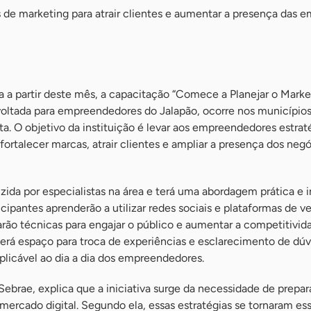
s de marketing para atrair clientes e aumentar a presença das 
a a partir deste mês, a capacitação “Comece a Planejar o Marke
 voltada para empreendedores do Jalapão, ocorre nos município
lta. O objetivo da instituição é levar aos empreendedores estrat
fortalecer marcas, atrair clientes e ampliar a presença dos neg
ida por especialistas na área e terá uma abordagem prática e in
icipantes aprenderão a utilizar redes sociais e plataformas de v
arão técnicas para engajar o público e aumentar a competitivid
erá espaço para troca de experiências e esclarecimento de dúv
plicável ao dia a dia dos empreendedores.
Sebrae, explica que a iniciativa surge da necessidade de prepar
 mercado digital. Segundo ela, essas estratégias se tornaram es