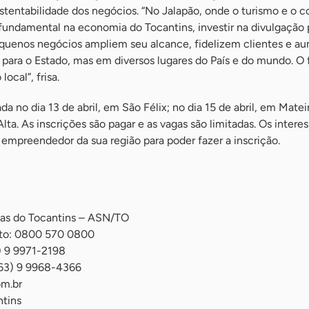
stentabilidade dos negócios. “No Jalapão, onde o turismo e o 
ndamental na economia do Tocantins, investir na divulgação 
equenos negócios ampliem seu alcance, fidelizem clientes e 
para o Estado, mas em diversos lugares do País e do mundo. O 
local”, frisa.
da no dia 13 de abril, em São Félix; no dia 15 de abril, em Matei
Alta. As inscrições são pagar e as vagas são limitadas. Os intere
empreendedor da sua região para poder fazer a inscrição.
ias do Tocantins – ASN/TO
nto: 0800 570 0800
) 9 9971-2198
(63) 9 9968-4366
om.br
tins