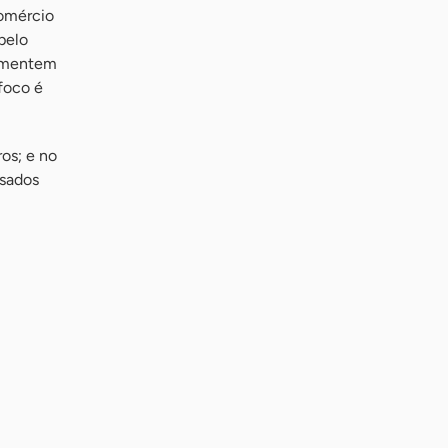
comércio
pelo
aumentem
foco é
ros; e no
ssados