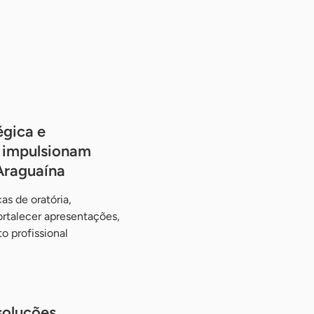
gica e
al impulsionam
Araguaína
s de oratória,
fortalecer apresentações,
 profissional
soluções