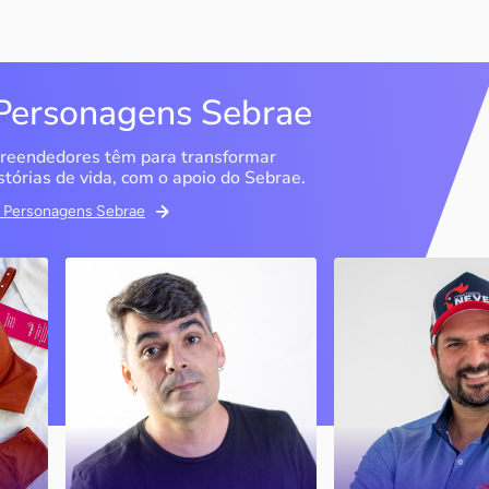
Personagens Sebrae
reendedores têm para transformar
stórias de vida, com o apoio do Sebrae.
em Personagens Sebrae
ma
Bipp Tecnologia
Criatório Neve
Picos / PI
Sobrália / MG
Marcus Linhares
História
transformou a tese do
doutorado em negócio