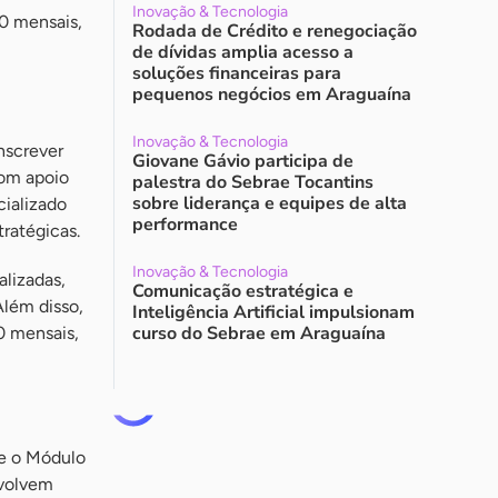
Inovação & Tecnologia
0 mensais,
Rodada de Crédito e renegociação
de dívidas amplia acesso a
soluções financeiras para
pequenos negócios em Araguaína
Inovação & Tecnologia
nscrever
Giovane Gávio participa de
com apoio
palestra do Sebrae Tocantins
sobre liderança e equipes de alta
cializado
performance
ratégicas.
Inovação & Tecnologia
lizadas,
Comunicação estratégica e
Além disso,
Inteligência Artificial impulsionam
curso do Sebrae em Araguaína
0 mensais,
ue o Módulo
nvolvem