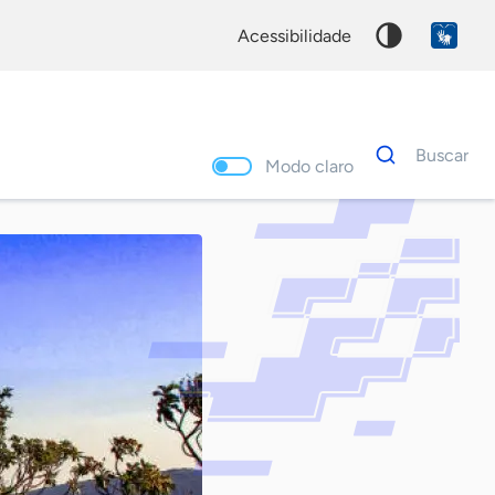
acessibilidade
Dados
Buscar
para
Modo claro
busca
Palavra
chave