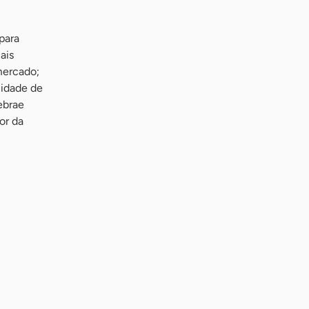
para
ais
mercado;
nidade de
ebrae
or da