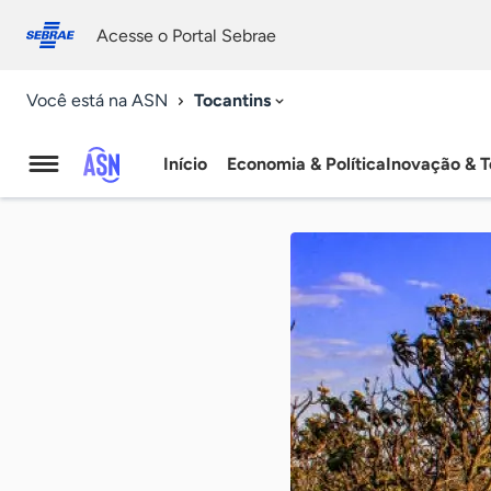
Fale
Acessibilidade
conosco
0
Acesse o Portal Sebrae
9
Tocantins
Você está na ASN
Início
Economia & Política
Inovação & T
Agência
Sebrae
de
Notícias