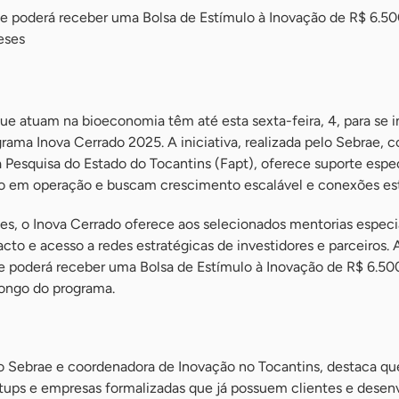
e poderá receber uma Bolsa de Estímulo à Inovação de R$ 6.50
eses
e atuam na bioeconomia têm até esta sexta-feira, 4, para se i
ama Inova Cerrado 2025. A iniciativa, realizada pelo Sebrae, 
Pesquisa do Estado do Tocantins (Fapt), oferece suporte espe
ão em operação e buscam crescimento escalável e conexões est
s, o Inova Cerrado oferece aos selecionados mentorias especia
cto e acesso a redes estratégicas de investidores e parceiros. 
e poderá receber uma Bolsa de Estímulo à Inovação de R$ 6.50
longo do programa.
do Sebrae e coordenadora de Inovação no Tocantins, destaca q
artups e empresas formalizadas que já possuem clientes e dese