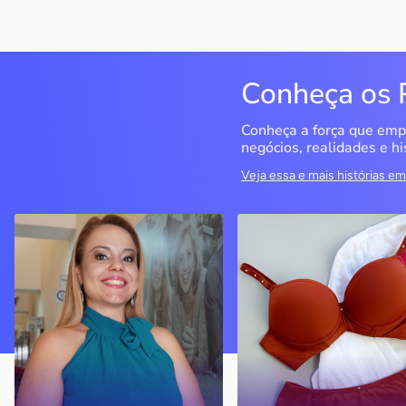
Conheça os 
Conheça a força que emp
negócios, realidades e hi
Veja essa e mais histórias 
QualiMedi Saúde
Miragem Moda Ínti
Londrina / PR
Pérola / PR
Crisanália Cinagava e
Com o apoio do Sebrae, a
Fernando Cinagava abriram
empresa cresceu e
clínica com atendimento de
atualmente conta com
nível particular com preço
quatro lojas
acessível