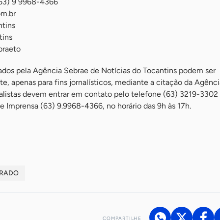
(63) 9 9968-4366
om.br
tins
tins
braeto
lados pela Agência Sebrae de Notícias do Tocantins podem ser
e, apenas para fins jornalísticos, mediante a citação da Agênci
nalistas devem entrar em contato pelo telefone (63) 3219-3302
e Imprensa (63) 9.9968-4366, no horário das 9h às 17h.
RRADO
COMPARTILHE