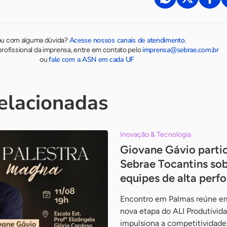
Acesse nossos canais de atendimento
ou com alguma dúvida?
.
imprensa@sebrae.com.br
rofissional da imprensa, entre em contato pelo
fale com a ASN em cada UF
ou
relacionadas
Inovação & Tecnologia
Giovane Gávio partic
Sebrae Tocantins sob
equipes de alta perf
Encontro em Palmas reúne em
nova etapa do ALI Produtivid
impulsiona a competitividad