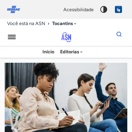
Fale
Acessibilidade
conosco
0
acessibilidade
9
Tocantins
Você está na ASN
Dados
para
busca
Agência
Início
Editorias
Palavra
Sebrae
chave
de
Notícias