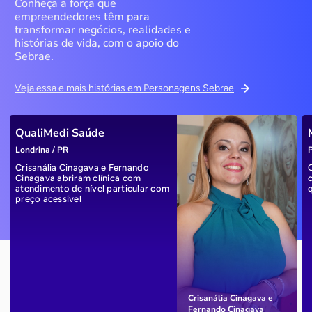
Conheça a força que
empreendedores têm para
transformar negócios, realidades e
histórias de vida, com o apoio do
Sebrae.
Veja essa e mais histórias em Personagens Sebrae
QualiMedi Saúde
Londrina / PR
P
Crisanália Cinagava e Fernando
Cinagava abriram clínica com
atendimento de nível particular com
preço acessível
Crisanália Cinagava e
Fernando Cinagava