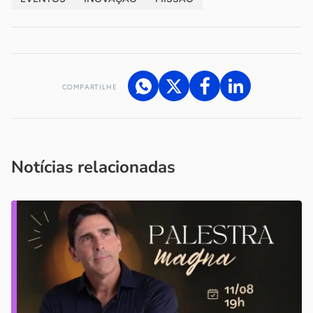
COMPARTILHE
Acesse nossos canais de atendimento
Ficou com alguma dúvida?
.
Se
você é um profissional da imprensa, entre em contato pelo
imprensa@sebrae.com.br
fale com a ASN em cada UF
ou
Notícias relacionadas