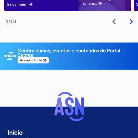
Londrina / PR
Saiba mais
1
/10
Confira cursos, eventos e conteúdos do Portal
Sebrae.
Acesse o Portal
Início