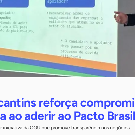
cantins reforça compromi
a ao aderir ao Pacto Brasi
rar iniciativa da CGU que promove transparência nos negócios