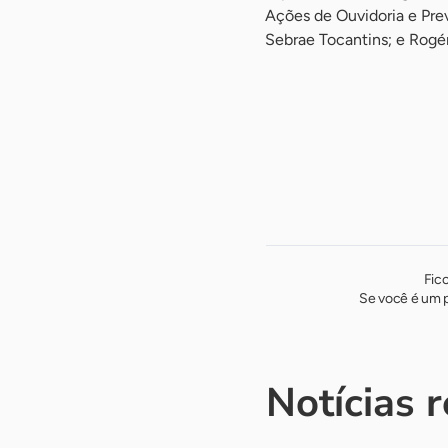
Ações de Ouvidoria e Pre
Sebrae Tocantins; e Rogér
-
Fic
Se você é um p
Notícias 