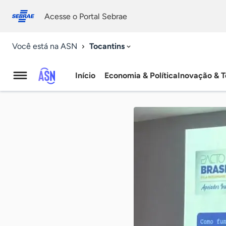
Fale
Acessibilidade
conosco
0
Acesse o Portal Sebrae
9
Tocantins
Você está na ASN
Início
Economia & Política
Inovação & T
Agência
Sebrae
de
Notícias