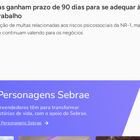
 ganham prazo de 90 dias para se adequar à
rabalho
ão de multas relacionadas aos riscos psicossociais da NR-1, m
continuam valendo para os negócios
Personagens Sebrae
reendedores têm para transformar
stórias de vida, com o apoio do Sebrae.
em Personagens Sebrae