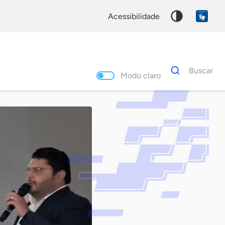
acessibilidade
Dados
Buscar
para
Modo claro
busca
Palavra
chave