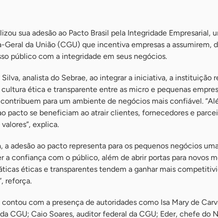
lizou sua adesão ao Pacto Brasil pela Integridade Empresarial, 
ria-Geral da União (CGU) que incentiva empresas a assumirem, 
so público com a integridade em seus negócios.
lva, analista do Sebrae, ao integrar a iniciativa, a instituição 
 cultura ética e transparente entre as micro e pequenas empre
e contribuem para um ambiente de negócios mais confiável. “Al
 pacto se beneficiam ao atrair clientes, fornecedores e parce
alores”, explica.
a, a adesão ao pacto representa para os pequenos negócios um
r a confiança com o público, além de abrir portas para novos m
ticas éticas e transparentes tendem a ganhar mais competitiv
, reforça.
a contou com a presença de autoridades como Isa Mary de Carv
 da CGU; Caio Soares, auditor federal da CGU; Eder, chefe do 