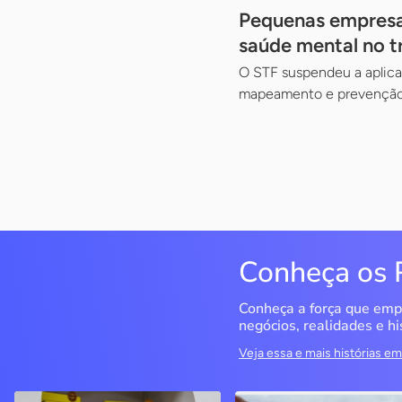
Pequenas empresas
saúde mental no t
O STF suspendeu a aplicaç
mapeamento e prevenção 
Conheça os 
Conheça a força que emp
negócios, realidades e hi
Veja essa e mais histórias 