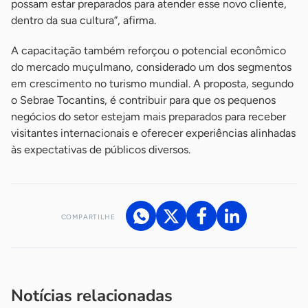
possam estar preparados para atender esse novo cliente,
dentro da sua cultura”, afirma.
A capacitação também reforçou o potencial econômico
do mercado muçulmano, considerado um dos segmentos
em crescimento no turismo mundial. A proposta, segundo
o Sebrae Tocantins, é contribuir para que os pequenos
negócios do setor estejam mais preparados para receber
visitantes internacionais e oferecer experiências alinhadas
às expectativas de públicos diversos.
COMPARTILHE
Acesse nossos canais de atendimento
Ficou com alguma dúvida?
.
Se
você é um profissional da imprensa, entre em contato pelo
imprensa@sebrae.com.br
fale com a ASN em cada UF
ou
Notícias relacionadas