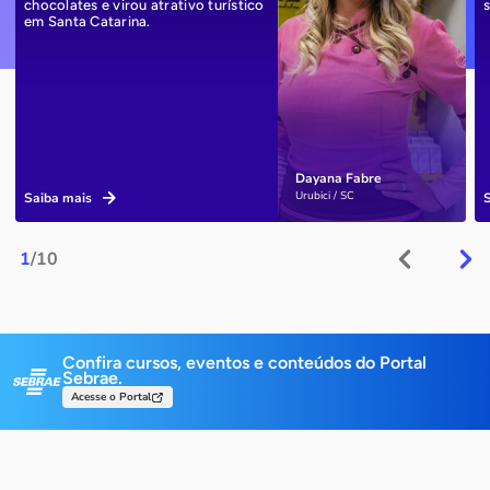
chocolates e virou atrativo turístico
em Santa Catarina.
Dayana Fabre
Urubici / SC
Saiba mais
1
/10
Confira cursos, eventos e conteúdos do Portal
Sebrae.
Acesse o Portal