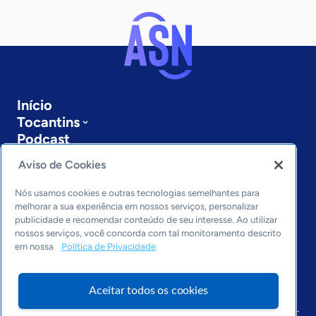
Início
Tocantins
Podcast
Sobre a ASN
Aviso de Cookies
Últimas notícias
Entre em contato
Nós usamos cookies e outras tecnologias semelhantes para
Editorias
melhorar a sua experiência em nossos serviços, personalizar
publicidade e recomendar conteúdo de seu interesse. Ao utilizar
Economia & Política
nossos serviços, você concorda com tal monitoramento descrito
em nossa
Política de Privacidade
Inovação & Tecnologia
Cultura empreendedora
Dados
Aceitar todos os cookies
Arquivo