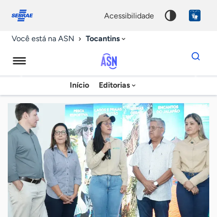
Fale
Acessibilidade
conosco
0
acessibilidade
9
Tocantins
Você está na ASN
Dados
para
busca
Agência
Início
Editorias
Palavra
Sebrae
chave
de
Notícias