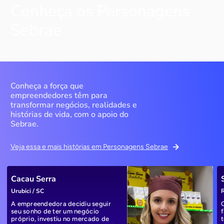
Conheça os Personagens
Sebrae
Conheça a força que
empreendedores têm para
transformar negócios, realidades e
histórias de vida, com o apoio do
Sebrae.
Veja essa e mais histórias em Personagens Sebrae
Cacau Serra
Urubici / SC
R
A empreendedora decidiu seguir
seu sonho de ter um negócio
próprio, investiu no mercado de