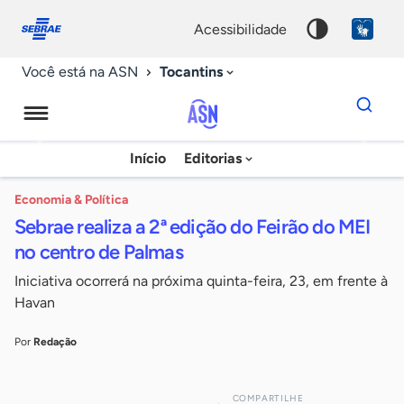
Fale
Acessibilidade
conosco
0
acessibilidade
9
Tocantins
Você está na ASN
Dados
para
busca
Agência
Início
Editorias
Palavra
Sebrae
chave
de
Economia & Política
Sebrae realiza a 2ª edição do Feirão do MEI
Notícias
no centro de Palmas
Iniciativa ocorrerá na próxima quinta-feira, 23, em frente à
Havan
Por
Redação
COMPARTILHE