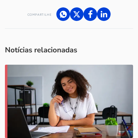
COMPARTILHE
Acesse nossos canais de atendimento
Ficou com alguma dúvida?
.
Se
você é um profissional da imprensa, entre em contato pelo
imprensa@sebrae.com.br
fale com a ASN em cada UF
ou
Notícias relacionadas