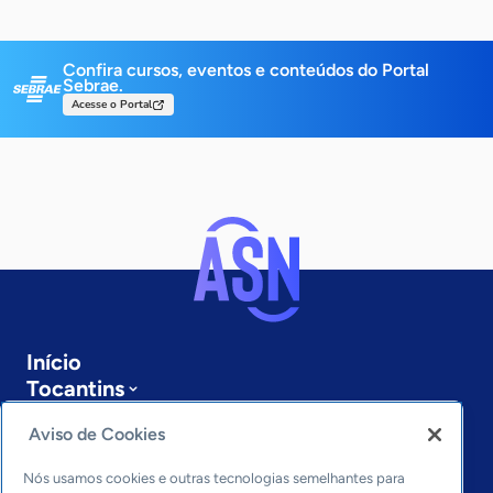
Confira cursos, eventos e conteúdos do Portal
Sebrae.
Acesse o Portal
Início
Tocantins
Podcast
Aviso de Cookies
Sobre a ASN
Últimas notícias
Nós usamos cookies e outras tecnologias semelhantes para