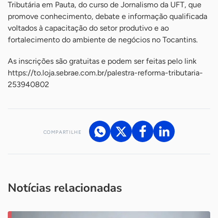
Tributária em Pauta, do curso de Jornalismo da UFT, que
promove conhecimento, debate e informação qualificada
voltados à capacitação do setor produtivo e ao
fortalecimento do ambiente de negócios no Tocantins.
As inscrições são gratuitas e podem ser feitas pelo link
https://to.loja.sebrae.com.br/palestra-reforma-tributaria-
253940802
COMPARTILHE
Acesse nossos canais de atendimento
Ficou com alguma dúvida?
.
Se
você é um profissional da imprensa, entre em contato pelo
imprensa@sebrae.com.br
fale com a ASN em cada UF
ou
Notícias relacionadas