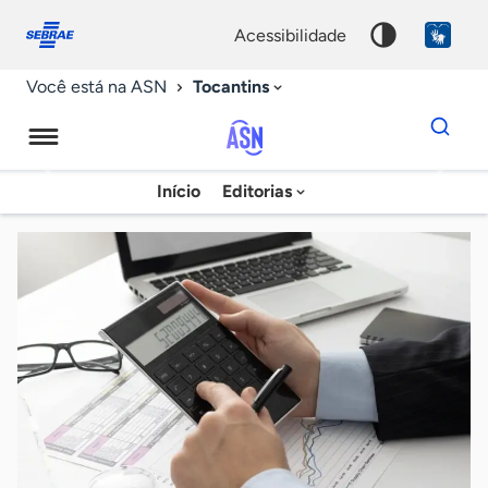
Fale
Acessibilidade
conosco
0
acessibilidade
9
Tocantins
Você está na ASN
Dados
para
busca
Agência
Início
Editorias
Palavra
Sebrae
chave
de
Notícias