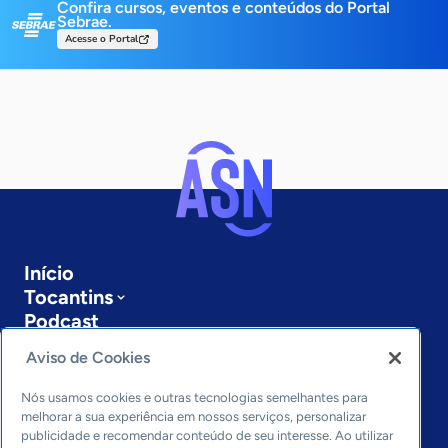
Confira cursos, eventos e conteúdos do Portal
Sebrae.
Acesse o Portal
Início
Tocantins
Podcast
Sobre a ASN
Aviso de Cookies
Últimas notícias
Entre em contato
Nós usamos cookies e outras tecnologias semelhantes para
Editorias
melhorar a sua experiência em nossos serviços, personalizar
publicidade e recomendar conteúdo de seu interesse. Ao utilizar