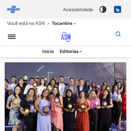
Fale
Acessibilidade
conosco
0
acessibilidade
9
Tocantins
Você está na ASN
Dados
para
busca
Agência
Início
Editorias
Palavra
Sebrae
chave
de
Notícias