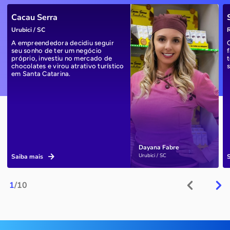
Cacau Serra
Urubici / SC
R
A empreendedora decidiu seguir
seu sonho de ter um negócio
próprio, investiu no mercado de
chocolates e virou atrativo turístico
em Santa Catarina.
Dayana Fabre
Urubici / SC
Saiba mais
1
/10