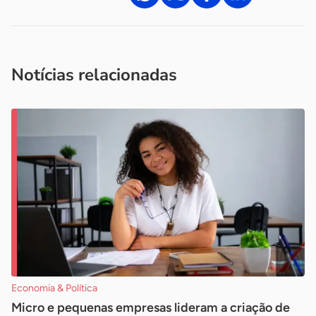
Acesse nossos canais de atendimento
Ficou com alguma dúvida?
.
Se
você é um profissional da imprensa, entre em contato pelo
imprensa@sebrae.com.br
fale com a ASN em cada UF
ou
Notícias relacionadas
Economia & Política
Micro e pequenas empresas lideram a criação de