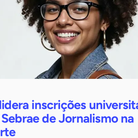
lidera inscrições universit
 Sebrae de Jornalismo na
rte