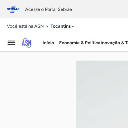
Fale
Acessibilidade
conosco
0
Acesse o Portal Sebrae
9
Tocantins
Você está na ASN
Início
Economia & Política
Inovação & T
Agência
Sebrae
de
Notícias