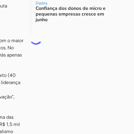
Dados
puta
Confiança dos donos de micro e
pequenas empresas cresce em
junho
com o maior
tos. No
trás apenas
exto (40
 liderança
vação”,
ma das
R$ 1,5 mil
nalismo