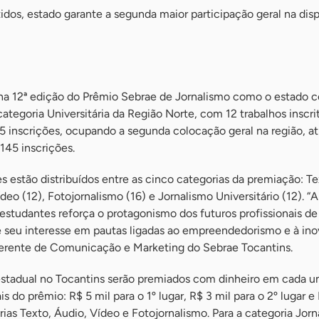
dos, estado garante a segunda maior participação geral na dis
na 12ª edição do Prêmio Sebrae de Jornalismo como o estado 
ategoria Universitária da Região Norte, com 12 trabalhos inscri
 95 inscrições, ocupando a segunda colocação geral na região, a
145 inscrições.
s estão distribuídos entre as cinco categorias da premiação: T
ídeo (12), Fotojornalismo (16) e Jornalismo Universitário (12). “A
 estudantes reforça o protagonismo dos futuros profissionais de
e seu interesse em pautas ligadas ao empreendedorismo e à ino
rente de Comunicação e Marketing do Sebrae Tocantins.
stadual no Tocantins serão premiados com dinheiro em cada u
s do prêmio: R$ 5 mil para o 1º lugar, R$ 3 mil para o 2º lugar e 
rias Texto, Áudio, Vídeo e Fotojornalismo. Para a categoria Jor