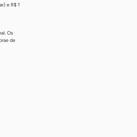
ar) e R$ 1
nal. Os
brae de