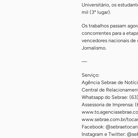
Universitário, os estudant
mil (3º lugar).
Os trabalhos passam agora 
concorrentes para a etapa 
vencedores nacionais de 
Jornalismo.
—
Serviço:
Agência Sebrae de Notíc
Central de Relacioname
Whatsapp do Sebrae: (63
Assessoria de Imprensa: 
www.to.agenciasebrae.c
www.sebrae.com.br/tocan
Facebook: @sebraetocan
Instagram e Twitter: @se