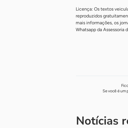
Licença: Os textos veicu
reproduzidos gratuitament
mais informações, os jor
Whatsapp da Assessoria d
Fic
Se você é um p
Notícias 