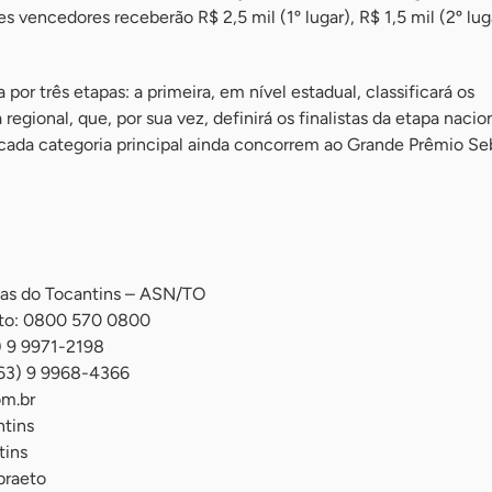
es vencedores receberão R$ 2,5 mil (1º lugar), R$ 1,5 mil (2º lug
por três etapas: a primeira, em nível estadual, classificará os
regional, que, por sua vez, definirá os finalistas da etapa nacio
cada categoria principal ainda concorrem ao Grande Prêmio Se
ias do Tocantins – ASN/TO
nto: 0800 570 0800
) 9 9971-2198
(63) 9 9968-4366
om.br
tins
tins
braeto