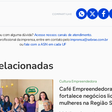
COMPARTILHE
Acesse nossos canais de atendimento
ou com alguma dúvida?
.
imprensa@sebrae.com.br
rofissional da imprensa, entre em contato pelo
fale com a ASN em cada UF
ou
relacionadas
Cultura Empreendedora
Café Empreendedora
fortalece negócios l
mulheres na Região S