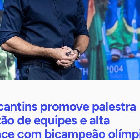
cantins promove palestra
ão de equipes e alta
ce com bicampeão olímp