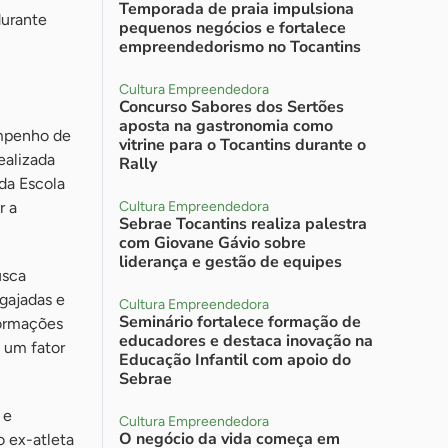
Temporada de praia impulsiona
durante
pequenos negócios e fortalece
empreendedorismo no Tocantins
Cultura Empreendedora
Concurso Sabores dos Sertões
aposta na gastronomia como
empenho de
vitrine para o Tocantins durante o
ealizada
Rally
da Escola
r a
Cultura Empreendedora
Sebrae Tocantins realiza palestra
com Giovane Gávio sobre
liderança e gestão de equipes
usca
gajadas e
Cultura Empreendedora
Seminário fortalece formação de
formações
educadores e destaca inovação na
 um fator
Educação Infantil com apoio do
Sebrae
 e
Cultura Empreendedora
O negócio da vida começa em
o ex-atleta