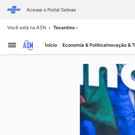
Fale
Acessibilidade
conosco
0
Acesse o Portal Sebrae
9
Tocantins
Você está na ASN
Início
Economia & Política
Inovação & T
Agência
Sebrae
de
Notícias