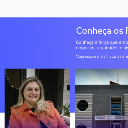
Conheça os 
Conheça a força que emp
negócios, realidades e hi
Veja essa e mais histórias 
Delucci
Infoecia Software
Ltda
Bento Gonçalves / RS
Londrina / PR
Sem saber muito sobre
empreendedorismo, o casal
Com mais de 20 anos de
contou com o Sebrae para
mercado, o empresário
aprender tudo sobre o
contou com o Sebrae para
assunto, colocar o negócio
crescimento do negócio
nos eixos e ainda abrir uma
nova empresa