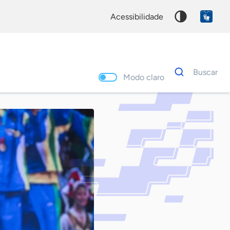
acessibilidade
Dados
Buscar
para
Modo claro
busca
Palavra
chave