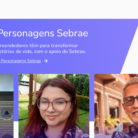
Personagens Sebrae
reendedores têm para transformar
stórias de vida, com o apoio do Sebrae.
em Personagens Sebrae
Memória Ancestral
Espedito Selei
São Luís / MA
Nova Olinda / CE
Ao lado da irmã e com o
Peças criadas pelo
apoio do Sebrae, a Memória
cearense já foram
Ancestral utiliza inteligência
apresentadas em fi
artificial com o objetivo de
novelas, desfiles d
 o
melhorar a qualidade de vida
até em exposições
de pessoas com a doença
internacionais