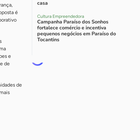
casa
rança,
oposta é
Cultura Empreendedora
porativo
Campanha Paraíso dos Sonhos
fortalece comércio e incentiva
pequenos negócios em Paraíso do
Tocantins
s
rma
pes e
de de
nidades de
 mais