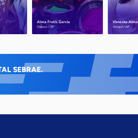
Alma Frutis Garcia
Vaneska Aime
Saiba mais
Saiba mais
Osasco / SP
Amapá / AP
AL SEBRAE.