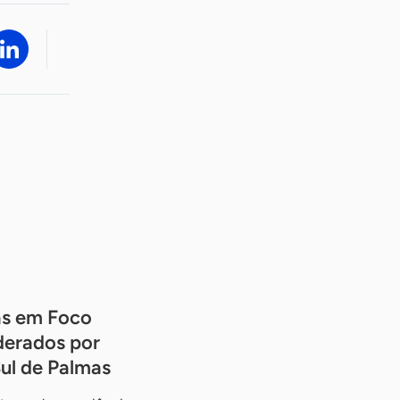
s em Foco
iderados por
ul de Palmas