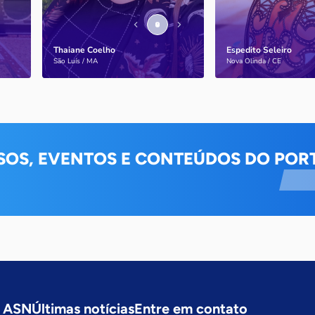
Thaiane Coelho
Espedito Seleiro
Saiba mais
Saiba mais
São Luís / MA
Nova Olinda / CE
SOS, EVENTOS E CONTEÚDOS DO PORT
a ASN
Últimas notícias
Entre em contato