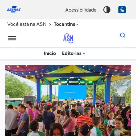
Fale
Acessibilidade
conosco
0
acessibilidade
9
Tocantins
Você está na ASN
Dados
para
busca
Agência
Início
Editorias
Palavra
Sebrae
chave
de
Notícias