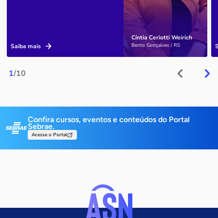
Cíntia Ceriotti Weirich
Bento Gonçalves / RS
Saiba mais
1
/10
Confira cursos, eventos e conteúdos do Portal
Sebrae.
Acesse o Portal