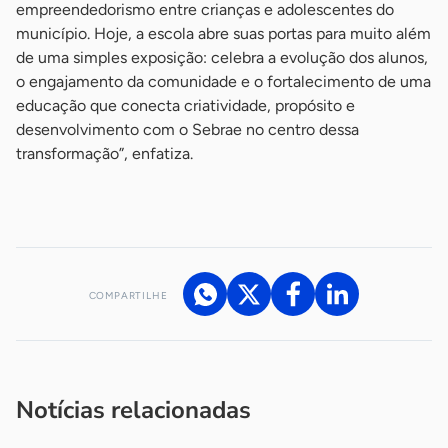
empreendedorismo entre crianças e adolescentes do
município. Hoje, a escola abre suas portas para muito além
de uma simples exposição: celebra a evolução dos alunos,
o engajamento da comunidade e o fortalecimento de uma
educação que conecta criatividade, propósito e
desenvolvimento com o Sebrae no centro dessa
transformação”, enfatiza.
-
COMPARTILHE
Acesse nossos canais de atendimento
Ficou com alguma dúvida?
.
Se
você é um profissional da imprensa, entre em contato pelo
imprensa@sebrae.com.br
fale com a ASN em cada UF
ou
Notícias relacionadas