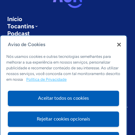
Início
Tocantins
Podcast
Sobre a ASN
Aviso de Cookies
Últimas notícias
Entre em contato
Nós usamos cookies e outras tecnologias semelhantes para
Editorias
melhorar a sua experiência em nossos serviços, personalizar
publicidade e recomendar conteúdo de seu interesse. Ao utilizar
Economia & Política
nossos serviços, você concorda com tal monitoramento descrito
em nossa
Política de Privacidade
Inovação & Tecnologia
Cultura empreendedora
Dados
Aceitar todos os cookies
Arquivo
Rejeitar cookies opcionais