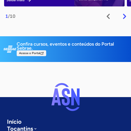
Saiba mais
1
/10
Confira cursos, eventos e conteúdos do Portal
Sebrae.
Acesse o Portal
Início
Tocantins