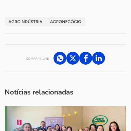
AGROINDÚSTRIA
AGRONEGÓCIO
COMPARTILHE
Acesse nossos canais de atendimento
Ficou com alguma dúvida?
.
Se
você é um profissional da imprensa, entre em contato pelo
imprensa@sebrae.com.br
fale com a ASN em cada UF
ou
Notícias relacionadas