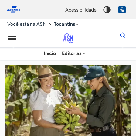
Fale
Acessibilidade
conosco
0
acessibilidade
9
Tocantins
Você está na ASN
Dados
para
busca
Agência
Início
Editorias
Palavra
Sebrae
chave
de
Notícias