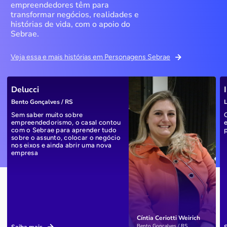
empreendedores têm para
transformar negócios, realidades e
histórias de vida, com o apoio do
Sebrae.
Veja essa e mais histórias em Personagens Sebrae
Delucci
Bento Gonçalves / RS
L
Sem saber muito sobre
empreendedorismo, o casal contou
com o Sebrae para aprender tudo
sobre o assunto, colocar o negócio
nos eixos e ainda abrir uma nova
empresa
Cíntia Ceriotti Weirich
Bento Gonçalves / RS