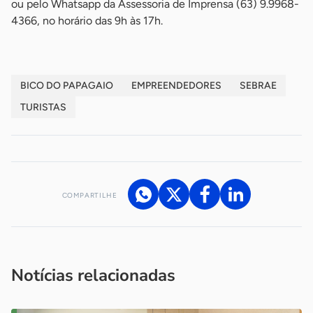
ou pelo Whatsapp da Assessoria de Imprensa (63) 9.9968-
4366, no horário das 9h às 17h.
BICO DO PAPAGAIO
EMPREENDEDORES
SEBRAE
TURISTAS
COMPARTILHE
Acesse nossos canais de atendimento
Ficou com alguma dúvida?
.
Se
você é um profissional da imprensa, entre em contato pelo
imprensa@sebrae.com.br
fale com a ASN em cada UF
ou
Notícias relacionadas