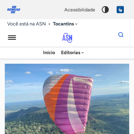
Fale
Acessibilidade
conosco
0
acessibilidade
9
Tocantins
Você está na ASN
Dados
para
busca
Agência
Início
Editorias
Palavra
Sebrae
chave
de
Notícias