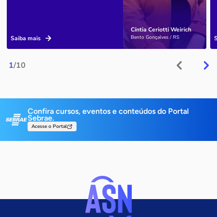
Cíntia Ceriotti Weirich
Bento Gonçalves / RS
Saiba mais
1
/10
Confira cursos, eventos e conteúdos do Portal
Sebrae.
Acesse o Portal