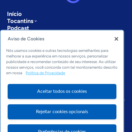
Início
Tocantins
Podcast
Sobre a ASN
Aviso de Cookies
Últimas notícias
Entre em contato
Nós usamos cookies e outras tecnologias semelhantes para
Editorias
melhorar a sua experiência em nossos serviços, personalizar
publicidade e recomendar conteúdo de seu interesse. Ao utilizar
Economia & Política
nossos serviços, você concorda com tal monitoramento descrito
em nossa
Política de Privacidade
Inovação & Tecnologia
Cultura empreendedora
Dados
Aceitar todos os cookies
Arquivo
Rejeitar cookies opcionais
Preferências de cookies