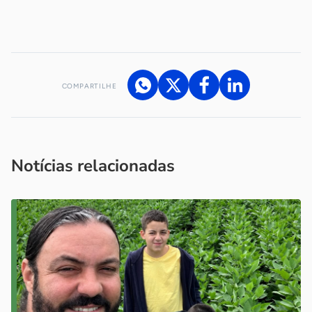
-
COMPARTILHE
Acesse nossos canais de atendimento
Ficou com alguma dúvida?
.
Se
você é um profissional da imprensa, entre em contato pelo
imprensa@sebrae.com.br
fale com a ASN em cada UF
ou
Notícias relacionadas