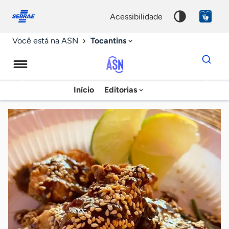
Fale
Acessibilidade
conosco
0
acessibilidade
9
Tocantins
Você está na ASN
Dados
para
busca
Agência
Início
Editorias
Palavra
Sebrae
chave
de
Notícias