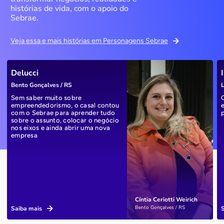
histórias de vida, com o apoio do
Sebrae.
Veja essa e mais histórias em Personagens Sebrae
Delucci
Bento Gonçalves / RS
L
Sem saber muito sobre
empreendedorismo, o casal contou
com o Sebrae para aprender tudo
sobre o assunto, colocar o negócio
nos eixos e ainda abrir uma nova
empresa
Cíntia Ceriotti Weirich
Bento Gonçalves / RS
Saiba mais