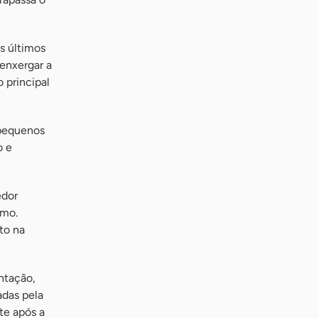
s últimos
enxergar a
 principal
pequenos
o e
edor
umo.
to na
ntação,
adas pela
te após a