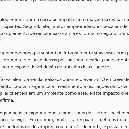
ldo Pereira, afirma que a principal transformação observada no
participantes. Segundo ele, muitos empreendedores deixaram de 
omplemento de renda e passaram a estruturar o negócio como
.
mpreendedores que sustentam integralmente suas casas com 
letamente a relação dessas pessoas com gestão, planejament
 como espaço de validação do trabalho delas”, aposta.
fio vai além da venda realizada durante o evento. “O empreend
crédito, pouca margem para investimento e oscilações de cons
iar clientela em um ambiente como esse, existe impacto dire
afirma.
programação, a Expomei reuniu expositores dos setores de alime
ário e serviços. Em comum, muitos carregavam trajetórias marc
após períodos de desemprego ou redução de renda, especialmen