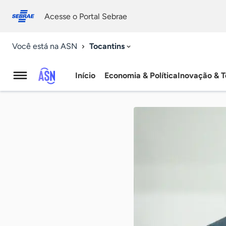
Fale
Acessibilidade
conosco
0
Acesse o Portal Sebrae
9
Tocantins
Você está na ASN
Início
Economia & Política
Inovação & T
Agência
Sebrae
de
Notícias