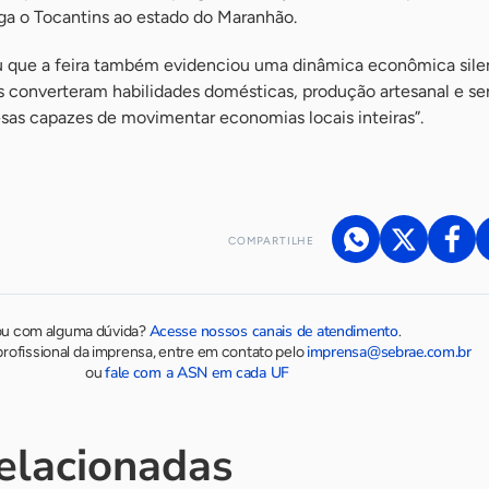
iga o Tocantins ao estado do Maranhão.
u que a feira também evidenciou uma dinâmica econômica sile
s converteram habilidades domésticas, produção artesanal e se
as capazes de movimentar economias locais inteiras”.
COMPARTILHE
Acesse nossos canais de atendimento
ou com alguma dúvida?
.
imprensa@sebrae.com.br
rofissional da imprensa, entre em contato pelo
fale com a ASN em cada UF
ou
relacionadas