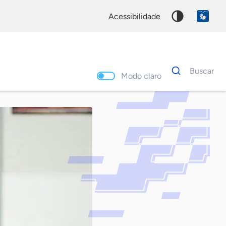
acessibilidade
Dados
Buscar
para
Modo claro
busca
Palavra
chave