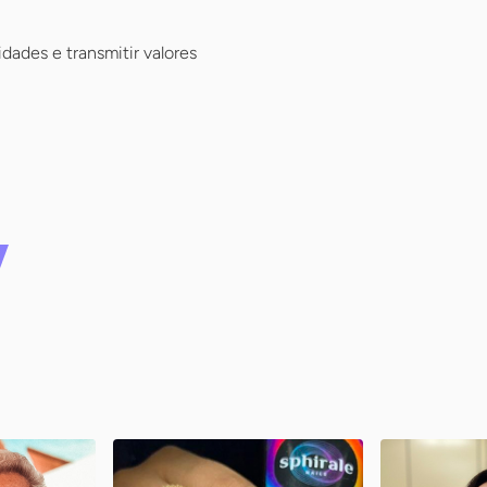
dades e transmitir valores
ro
Planet Nails
Ani – Am