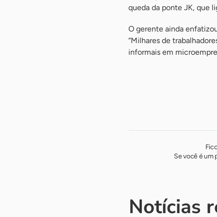
queda da ponte JK, que l
O gerente ainda enfatizo
“Milhares de trabalhadore
informais em microempres
Fic
Se você é um p
Notícias 