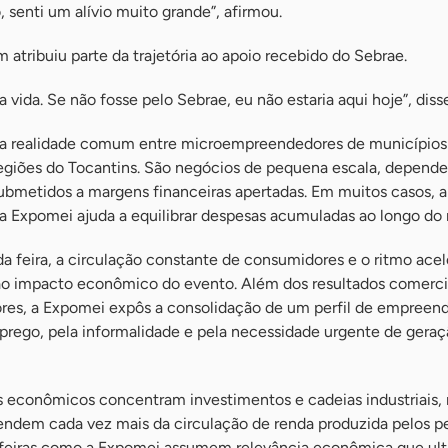
, senti um alívio muito grande”, afirmou.
tribuiu parte da trajetória ao apoio recebido do Sebrae.
vida. Se não fosse pelo Sebrae, eu não estaria aqui hoje”, disse
uma realidade comum entre microempreendedores de municípios
regiões do Tocantins. São negócios de pequena escala, depend
submetidos a margens financeiras apertadas. Em muitos casos, a
 Expomei ajuda a equilibrar despesas acumuladas ao longo do
a feira, a circulação constante de consumidores e o ritmo ace
o impacto econômico do evento. Além dos resultados comerci
tores, a Expomei expôs a consolidação de um perfil de empreen
rego, pela informalidade e pela necessidade urgente de geraç
 econômicos concentram investimentos e cadeias industriais,
pendem cada vez mais da circulação de renda produzida pelos 
 feiras como a Expomei assumem relevância econômica que ult