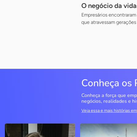
O negócio da vid
Empresários encontraram n
que atravessam gerações
Conheça os 
Conheça a força que emp
negócios, realidades e hi
Veja essa e mais histórias 
Delucci
Infoecia Software