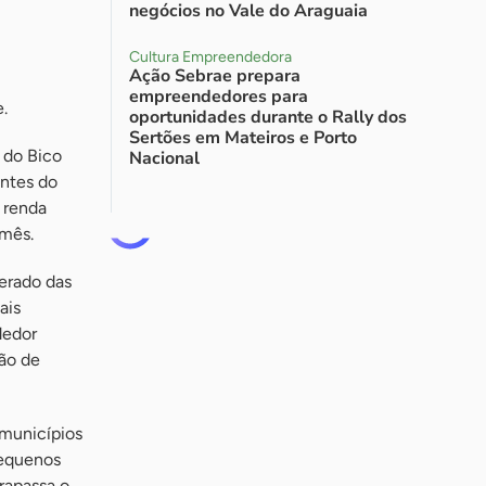
negócios no Vale do Araguaia
Cultura Empreendedora
Ação Sebrae prepara
empreendedores para
.
oportunidades durante o Rally dos
Sertões em Mateiros e Porto
 do Bico
Nacional
entes do
 renda
 mês.
lerado das
ais
dedor
ão de
 municípios
pequenos
rapassa o