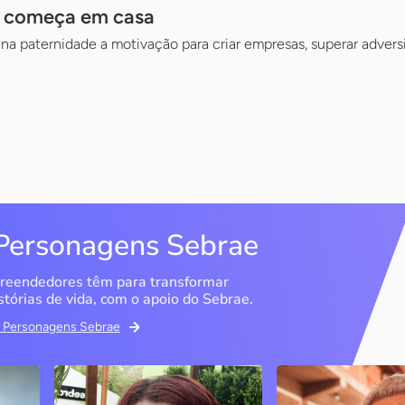
a começa em casa
a paternidade a motivação para criar empresas, superar adversi
Personagens Sebrae
reendedores têm para transformar
stórias de vida, com o apoio do Sebrae.
em Personagens Sebrae
Memória Ancestral
Espedito Selei