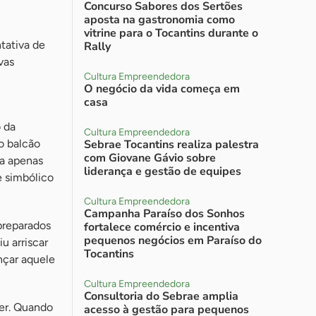
Concurso Sabores dos Sertões
aposta na gastronomia como
vitrine para o Tocantins durante o
tativa de
Rally
vas
Cultura Empreendedora
O negócio da vida começa em
casa
 da
Cultura Empreendedora
o balcão
Sebrae Tocantins realiza palestra
com Giovane Gávio sobre
ra apenas
liderança e gestão de equipes
e simbólico
Cultura Empreendedora
Campanha Paraíso dos Sonhos
preparados
fortalece comércio e incentiva
pequenos negócios em Paraíso do
u arriscar
Tocantins
nçar aquele
Cultura Empreendedora
Consultoria do Sebrae amplia
er. Quando
acesso à gestão para pequenos