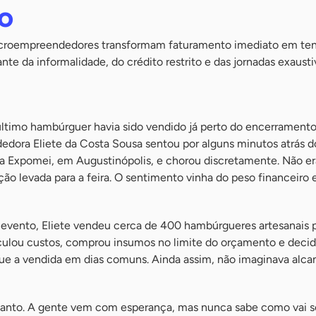
o
microempreendedores transformam faturamento imediato em ten
ante da informalidade, do crédito restrito e das jornadas exausti
timo hambúrguer havia sido vendido já perto do encerramento
dora Eliete da Costa Sousa sentou por alguns minutos atrás d
a Expomei, em Augustinópolis, e chorou discretamente. Não e
ção levada para a feira. O sentimento vinha do peso financeiro 
e evento, Eliete vendeu cerca de 400 hambúrgueres artesanais 
alculou custos, comprou insumos no limite do orçamento e decidi
e a vendida em dias comuns. Ainda assim, não imaginava alca
tanto. A gente vem com esperança, mas nunca sabe como vai s