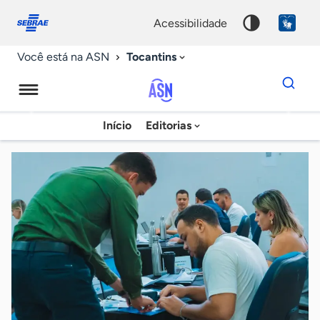
Fale
Acessibilidade
conosco
0
acessibilidade
9
Tocantins
Você está na ASN
Dados
para
busca
Agência
Início
Editorias
Palavra
Sebrae
chave
de
Notícias