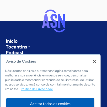
Início
Tocantins
Podcast
Sobre a ASN
Aviso de Cookies
Últimas notícias
Entre em contato
Nós usamos cookies e outras tecnologias semelhantes para
Editorias
melhorar a sua experiência em nossos serviços, personalizar
publicidade e recomendar conteúdo de seu interesse. Ao utilizar
Economia & Política
nossos serviços, você concorda com tal monitoramento descrito
em nossa
Política de Privacidade
Inovação & Tecnologia
Cultura empreendedora
Dados
Aceitar todos os cookies