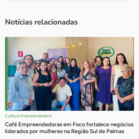
Acesse nossos canais de atendimento
Ficou com alguma dúvida?
.
Se
você é um profissional da imprensa, entre em contato pelo
imprensa@sebrae.com.br
fale com a ASN em cada UF
ou
Notícias relacionadas
Cultura Empreendedora
Café Empreendedoras em Foco fortalece negócios
liderados por mulheres na Região Sul de Palmas