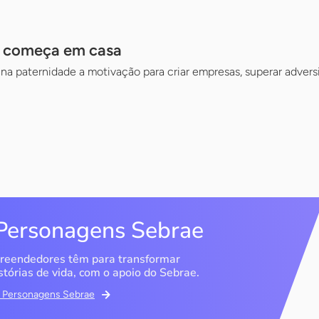
a começa em casa
a paternidade a motivação para criar empresas, superar adversi
Personagens Sebrae
reendedores têm para transformar
stórias de vida, com o apoio do Sebrae.
em Personagens Sebrae