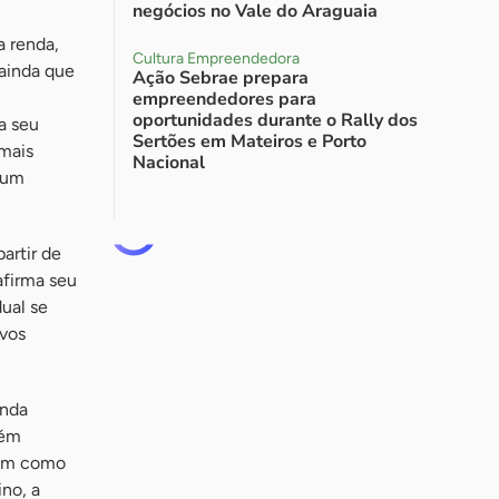
negócios no Vale do Araguaia
a renda,
Cultura Empreendedora
ainda que
Ação Sebrae prepara
empreendedores para
oportunidades durante o Rally dos
a seu
Sertões em Mateiros e Porto
mais
Nacional
 um
artir de
afirma seu
ual se
ovos
enda
bém
 tem como
no, a