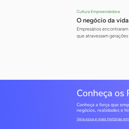
Cultura Empreendedora
O negócio da vid
Empresários encontraram n
que atravessam gerações
Conheça os 
Conheça a força que emp
negócios, realidades e hi
Veja essa e mais histórias 