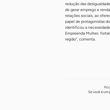
redução das desigualdade
de gerar emprego e renda
relações sociais, ao ofe
papel de protagonistas d
identificou a necessidad
Empreenda Mulher, fortal
região”, comenta.
Fic
Se você é um p