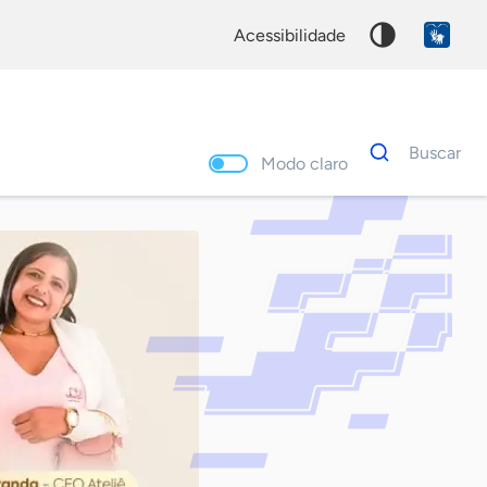
acessibilidade
Dados
Buscar
para
Modo claro
busca
Palavra
chave