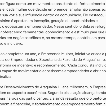
 configura como um movimento consistente de fortalecimento
 ele, cada mulher que decide empreender amplia não apenas su
sua voz e sua influência dentro da comunidade. Ele destacou 
minino é apostar em inovação, geração de oportunidades e
do o ecossistema empreendedor. Nesse sentido, o Sebrae reforç
r oferecendo ferramentas, conhecimento e estímulo para que 
eias em negócios sólidos e, ao mesmo tempo, contribuam para
o e inclusivo.
 ao completar um ano, o Empreenda Mulher, iniciativa criada a p
la do Empreendedor e Secretaria da Fazenda de Araguaína, re
taforma de incentivo e reconhecimento. “Cada conquista individ
a capaz de movimentar o ecossistema empreendedor e abrir n
inaliza.
de Desenvolvimento de Araguaína Liliane Milhomem, o Empre
 além do aspecto econômico. Segundo ela, a ação alcança tam
ais na vida das participantes. Ela ainda ressalta que o projeto
tonomia financeira, o fortalecimento do empoderamento femini