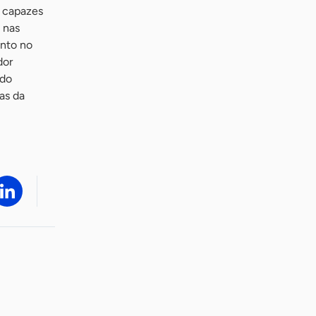
, capazes
 nas
ento no
dor
 do
as da