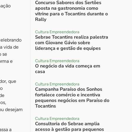
Concurso Sabores dos Sertões
mação
aposta na gastronomia como
vitrine para o Tocantins durante o
Rally
Cultura Empreendedora
Sebrae Tocantins realiza palestra
celebrando
com Giovane Gávio sobre
a vida de
liderança e gestão de equipes
o se
orma e
Cultura Empreendedora
O negócio da vida começa em
casa
dor, que
Cultura Empreendedora
 o
Campanha Paraíso dos Sonhos
fortalece comércio e incentiva
ade
pequenos negócios em Paraíso do
os,
Tocantins
 ou desejam
Cultura Empreendedora
Consultoria do Sebrae amplia
acesso à gestão para pequenos
assa a