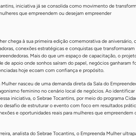
ntins, iniciativa já se consolida como movimento de transfor
a mulheres que empreendem ou desejam empreender
r chega à sua primeira edição comemorativa de aniversário, 
radoras, conexões estratégicas e conquistas que transformaram 
eendedoras. Mais do que um espaço de capacitação, o projet
e de apoio onde sonhos saíram do papel, negócios ganharam f
lenciadas hoje ecoam com confiança e propósito.
 Mulher nasceu de uma demanda direta da Sala do Empreende
agonismo feminino no cenário local de negócios. Ao identificar
essa iniciativa, o Sebrae Tocantins, por meio do programa Cid
 desafio de estruturar o evento com foco em resultados prátic
onexões e oportunidades reais para mulheres que empreendem
eira, analista do Sebrae Tocantins, o Empreenda Mulher ultrap