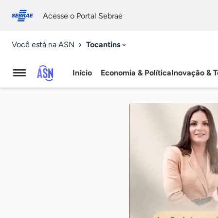
Fale
Acessibilidade
conosco
0
Acesse o Portal Sebrae
9
Tocantins
Você está na ASN
Início
Economia & Política
Inovação & T
Agência
Sebrae
de
Notícias