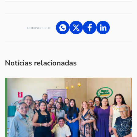
COMPARTILHE
Acesse nossos canais de atendimento
Ficou com alguma dúvida?
.
Se
você é um profissional da imprensa, entre em contato pelo
imprensa@sebrae.com.br
fale com a ASN em cada UF
ou
Notícias relacionadas