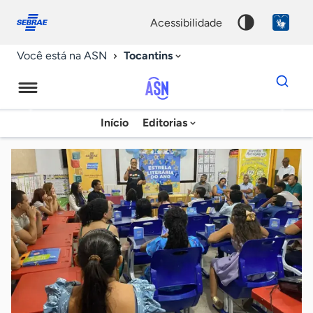
Fale
Acessibilidade
conosco
0
acessibilidade
9
Tocantins
Você está na ASN
Dados
para
busca
Agência
Início
Editorias
Palavra
Sebrae
chave
de
Notícias