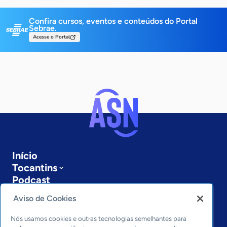
Confira cursos, eventos e conteúdos do Portal
Sebrae.
Acesse o Portal
Início
Tocantins
Podcast
Sobre a ASN
Aviso de Cookies
Últimas notícias
Entre em contato
Nós usamos cookies e outras tecnologias semelhantes para