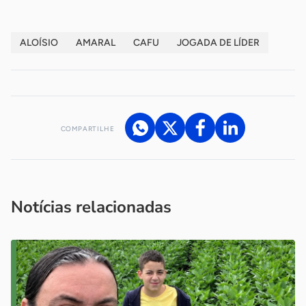
ALOÍSIO
AMARAL
CAFU
JOGADA DE LÍDER
COMPARTILHE
Acesse nossos canais de atendimento
Ficou com alguma dúvida?
.
Se
você é um profissional da imprensa, entre em contato pelo
imprensa@sebrae.com.br
fale com a ASN em cada UF
ou
Notícias relacionadas