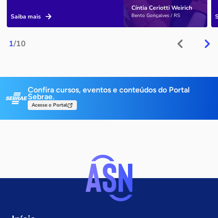
Cíntia Ceriotti Weirich
Bento Gonçalves / RS
Saiba mais
1
/10
Confira cursos, eventos e conteúdos do Portal
Sebrae.
Acesse o Portal