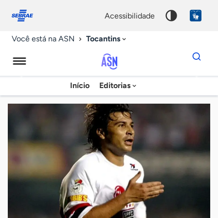
Fale
Acessibilidade
conosco
0
acessibilidade
9
Tocantins
Você está na ASN
Dados
para
busca
Agência
Início
Editorias
Palavra
Sebrae
chave
de
Notícias