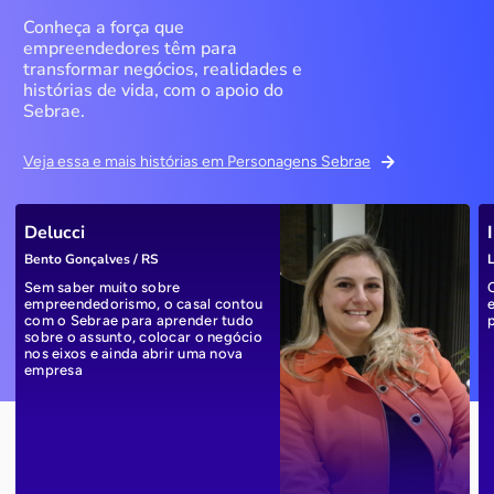
Conheça a força que
empreendedores têm para
transformar negócios, realidades e
histórias de vida, com o apoio do
Sebrae.
Veja essa e mais histórias em Personagens Sebrae
Delucci
Bento Gonçalves / RS
L
Sem saber muito sobre
empreendedorismo, o casal contou
com o Sebrae para aprender tudo
sobre o assunto, colocar o negócio
nos eixos e ainda abrir uma nova
empresa