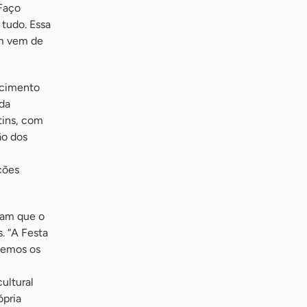
 Faço
 tudo. Essa
em vem de
ecimento
da
tins, com
ão dos
ções
ram que o
. “A Festa
cemos os
ultural
ópria