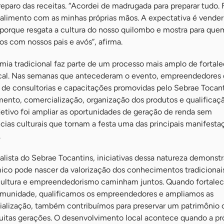
reparo das receitas. “Acordei de madrugada para preparar tudo.
 alimento com as minhas próprias mãos. A expectativa é vender
 porque resgata a cultura do nosso quilombo e mostra para qu
s com nossos pais e avós”, afirma.
omia tradicional faz parte de um processo mais amplo de fortal
al. Nas semanas que antecederam o evento, empreendedores 
de consultorias e capacitações promovidas pelo Sebrae Tocan
mento, comercialização, organização dos produtos e qualificaç
etivo foi ampliar as oportunidades de geração de renda sem
ncias culturais que tornam a festa uma das principais manifesta
.
alista do Sebrae Tocantins, iniciativas dessa natureza demonst
o pode nascer da valorização dos conhecimentos tradicionais
cultura e empreendedorismo caminham juntos. Quando fortale
munidade, qualificamos os empreendedores e ampliamos as
alização, também contribuímos para preservar um patrimônio c
uitas gerações. O desenvolvimento local acontece quando a pr