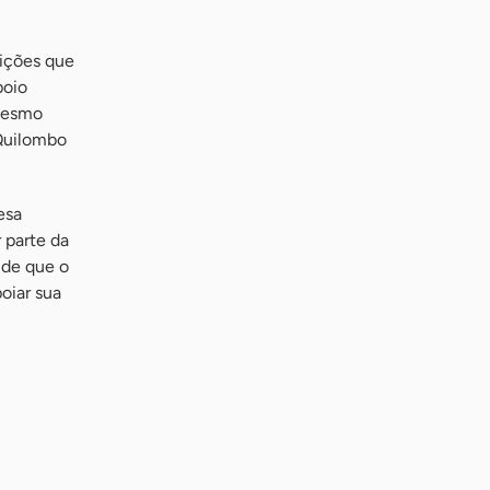
uições que
poio
 mesmo
 Quilombo
esa
 parte da
 de que o
oiar sua