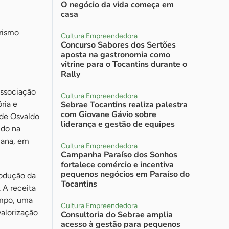
O negócio da vida começa em
casa
rismo
Cultura Empreendedora
Concurso Sabores dos Sertões
aposta na gastronomia como
vitrine para o Tocantins durante o
Rally
 associação
Cultura Empreendedora
ria e
Sebrae Tocantins realiza palestra
com Giovane Gávio sobre
 de Osvaldo
liderança e gestão de equipes
ido na
mana, em
Cultura Empreendedora
Campanha Paraíso dos Sonhos
fortalece comércio e incentiva
pequenos negócios em Paraíso do
rodução da
Tocantins
 A receita
empo, uma
Cultura Empreendedora
valorização
Consultoria do Sebrae amplia
acesso à gestão para pequenos