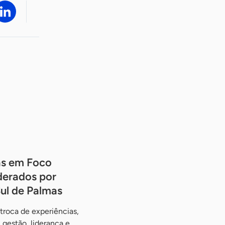
s em Foco
iderados por
ul de Palmas
 troca de experiências,
gestão, liderança e