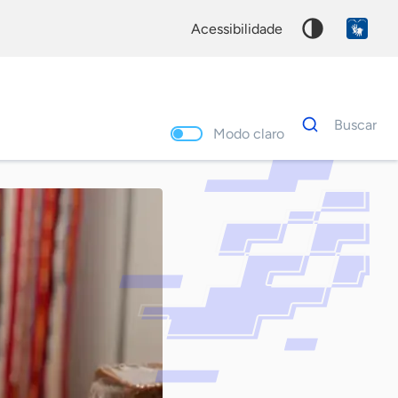
acessibilidade
Dados
Buscar
para
Modo claro
busca
Palavra
chave