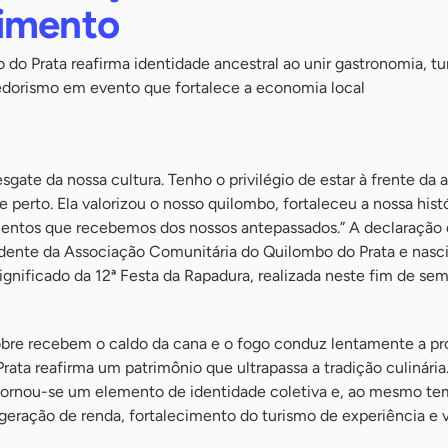
imento
o Prata reafirma identidade ancestral ao unir gastronomia, tu
dorismo em evento que fortalece a economia local
esgate da nossa cultura. Tenho o privilégio de estar à frente da
 perto. Ela valorizou o nosso quilombo, fortaleceu a nossa histó
entos que recebemos dos nossos antepassados.” A declaração
idente da Associação Comunitária do Quilombo do Prata e nasc
ignificado da 12ª Festa da Rapadura, realizada neste fim de se
bre recebem o caldo da cana e o fogo conduz lentamente a p
rata reafirma um patrimônio que ultrapassa a tradição culinária.
 tornou-se um elemento de identidade coletiva e, ao mesmo t
 geração de renda, fortalecimento do turismo de experiência e 