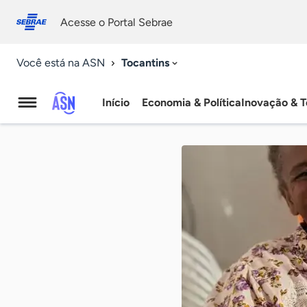
Fale
Acessibilidade
conosco
0
Acesse o Portal Sebrae
9
Tocantins
Você está na ASN
Início
Economia & Política
Inovação & T
Agência
Sebrae
de
Notícias