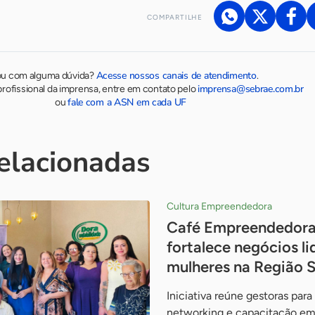
COMPARTILHE
Acesse nossos canais de atendimento
ou com alguma dúvida?
.
imprensa@sebrae.com.br
rofissional da imprensa, entre em contato pelo
fale com a ASN em cada UF
ou
relacionadas
Cultura Empreendedora
Café Empreendedora
fortalece negócios l
mulheres na Região S
Iniciativa reúne gestoras para
networking e capacitação em 