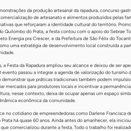
onstrações da produção artesanal da rapadura, concurso gast
comercialização de artesanato e alimentos produzidos pelas fam
ativas que reforçaram a identidade cultural do território. Prom
o Quilombo do Prata, a festa contou com o apoio do Sebrae To
eto Energia pra Crescer, e da Prefeitura de São Félix do Tocant
como uma estratégia de desenvolvimento local construída a part
nidade.
s, a Festa da Rapadura ampliou seu alcance e deixou de ser ap
 evento passou a integrar a agenda de valorização do turismo 
o demonstrar que práticas tradicionais também podem impulsio
ar mercados para produtores locais e incentivar a permanência
 cultura, nesse contexto, deixa de ocupar apenas um espaço simb
 dinâmica econômica da comunidade.
ece no cotidiano de empreendedoras como Darlene Francisca d
Prata há quase 60 anos. Ainda antes do amanhecer, ela iniciou
que comercializou durante a festa. Todo o trabalho foi realizad