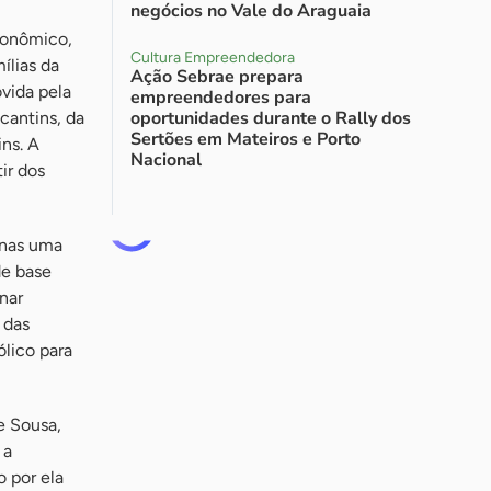
negócios no Vale do Araguaia
ronômico,
Cultura Empreendedora
ílias da
Ação Sebrae prepara
ovida pela
empreendedores para
oportunidades durante o Rally dos
cantins, da
Sertões em Mateiros e Porto
ins. A
Nacional
ir dos
enas uma
de base
nar
 das
ólico para
e Sousa,
 a
o por ela